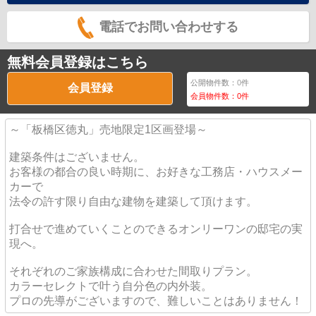
電話でお問い合わせする
無料会員登録はこちら
公開物件数：
0
件
会員登録
会員物件数：
0
件
～「板橋区徳丸」売地限定1区画登場～
建築条件はございません。
お客様の都合の良い時期に、お好きな工務店・ハウスメー
カーで
法令の許す限り自由な建物を建築して頂けます。
打合せで進めていくことのできるオンリーワンの邸宅の実
現へ。
それぞれのご家族構成に合わせた間取りプラン。
カラーセレクトで叶う自分色の内外装。
プロの先導がございますので、難しいことはありません！