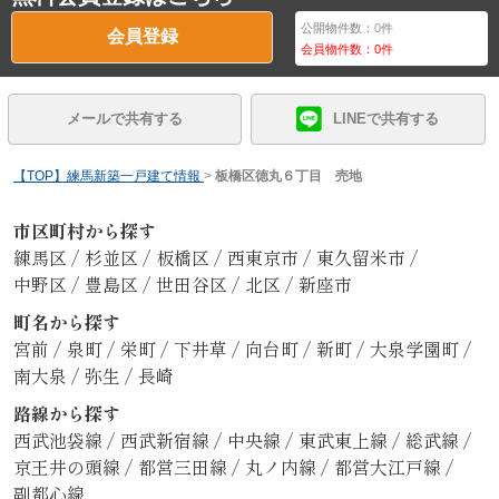
公開物件数：
0
件
会員登録
会員物件数：
0
件
メールで共有する
LINEで共有する
【TOP】練馬新築一戸建て情報
>
板橋区徳丸６丁目 売地
市区町村から探す
練馬区
/
杉並区
/
板橋区
/
西東京市
/
東久留米市
/
中野区
/
豊島区
/
世田谷区
/
北区
/
新座市
町名から探す
宮前
/
泉町
/
栄町
/
下井草
/
向台町
/
新町
/
大泉学園町
/
南大泉
/
弥生
/
長崎
路線から探す
西武池袋線
/
西武新宿線
/
中央線
/
東武東上線
/
総武線
/
京王井の頭線
/
都営三田線
/
丸ノ内線
/
都営大江戸線
/
副都心線