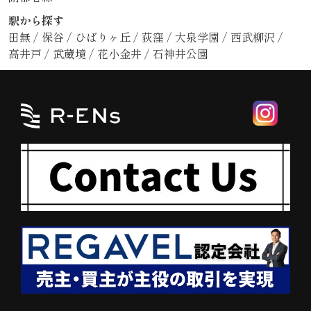
駅から探す
田無
/
保谷
/
ひばりヶ丘
/
荻窪
/
大泉学園
/
西武柳沢
/
高井戸
/
武蔵境
/
花小金井
/
石神井公園