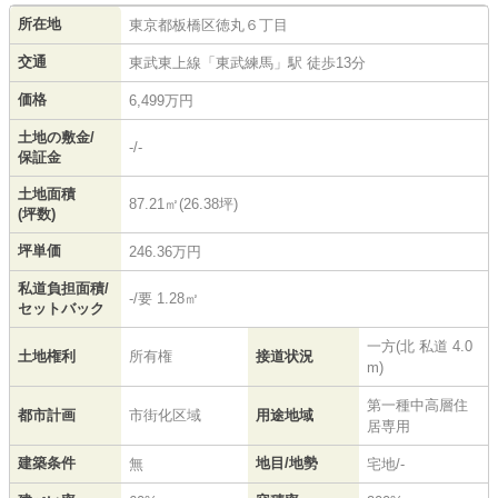
所在地
東京都
板橋区
徳丸
６丁目
交通
東武東上線
「
東武練馬
」駅 徒歩13分
価格
6,499万円
土地の敷金/
-/-
保証金
土地面積
87.21㎡(26.38坪)
(坪数)
坪単価
246.36万円
私道負担面積/
-/要 1.28㎡
セットバック
一方(北 私道 4.0
土地権利
所有権
接道状況
m)
第一種中高層住
都市計画
市街化区域
用途地域
居専用
建築条件
地目/地勢
無
宅地/-