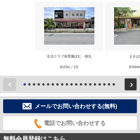
生活クラブ保育園ぽむ・徳丸
まきば
約23m／1分
約594
前
メールでお問い合わせする(無料)
電話でお問い合わせする
無料会員登録はこちら