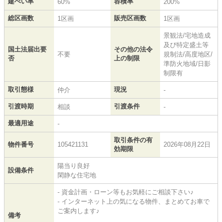
建ぺい率
容積率
60%
200%
総区画数
販売区画数
1区画
1区画
景観法/宅地造成
及び特定盛土等
国土法届出要
その他の法令
不要
規制法/高度地区/
否
上の制限
準防火地域/日影
制限有
取引態様
現況
仲介
-
引渡時期
引渡条件
相談
-
最適用途
-
取引条件の有
物件番号
105421131
2026年08月22日
効期限
陽当り良好
設備条件
閑静な住宅地
- 資金計画・ローン等もお気軽にご相談下さい♪
- インターネット上の気になる物件、まとめてお車で
ご案内します♪
備考