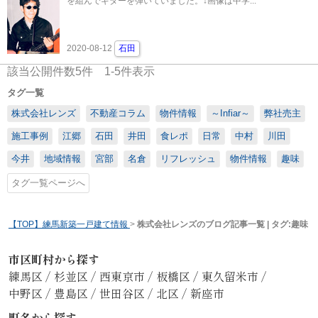
を組んでギターを弾いていました。↓画像は中学...
2020-08-12
石田
該当公開件数
5
件
1-5
件表示
タグ一覧
株式会社レンズ
不動産コラム
物件情報
～Infiar～
弊社売主
施工事例
江郷
石田
井田
食レポ
日常
中村
川田
今井
地域情報
宮部
名倉
リフレッシュ
物件情報
趣味
タグ一覧ページへ
【TOP】練馬新築一戸建て情報
>
株式会社レンズのブログ記事一覧 | タグ:趣味
市区町村から探す
練馬区
/
杉並区
/
西東京市
/
板橋区
/
東久留米市
/
中野区
/
豊島区
/
世田谷区
/
北区
/
新座市
町名から探す