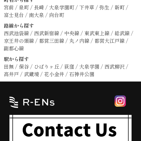
宮前
/
泉町
/
長崎
/
大泉学園町
/
下井草
/
弥生
/
新町
/
富士見台
/
南大泉
/
向台町
路線から探す
西武池袋線
/
西武新宿線
/
中央線
/
東武東上線
/
総武線
/
京王井の頭線
/
都営三田線
/
丸ノ内線
/
都営大江戸線
/
副都心線
駅から探す
田無
/
保谷
/
ひばりヶ丘
/
荻窪
/
大泉学園
/
西武柳沢
/
高井戸
/
武蔵境
/
花小金井
/
石神井公園