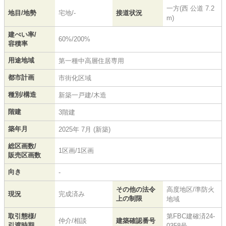
一方(西 公道 7.2
地目/地勢
宅地/-
接道状況
m)
建ぺい率/
60%/200%
容積率
用途地域
第一種中高層住居専用
都市計画
市街化区域
種別/構造
新築一戸建/木造
階建
3階建
築年月
2025年 7月 (新築)
総区画数/
1区画/1区画
販売区画数
向き
-
その他の法令
高度地区/準防火
現況
完成済み
上の制限
地域
取引態様/
第FBC建確済24-
仲介/相談
建築確認番号
引渡時期
0358号