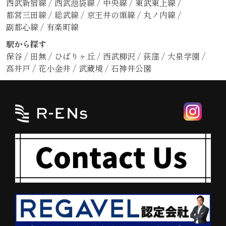
西武新宿線
/
西武池袋線
/
中央線
/
東武東上線
/
都営三田線
/
総武線
/
京王井の頭線
/
丸ノ内線
/
副都心線
/
有楽町線
駅から探す
保谷
/
田無
/
ひばりヶ丘
/
西武柳沢
/
荻窪
/
大泉学園
/
高井戸
/
花小金井
/
武蔵境
/
石神井公園