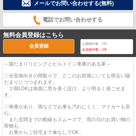
メールでお問い合わせする(無料)
電話でお問い合わせする
無料会員登録はこちら
公開物件数：
0
件
会員登録
会員物件数：
0
件
～陽だまりリビングとビルトイン車庫のある家～
◇全室南向きの間取りで、どこのお部屋にいても明るい陽
だまりにつつまれます。
２階LDKは南面に窓を多く設け、より明るく過ごせま
す。
◇車庫があり、雨などでお車も汚れにくく、マイカーも安
心。
また玄関までの動線もスムーズで、雨の日のお買い物の
荷物も、
お車からご自宅まで傘なしでOK。