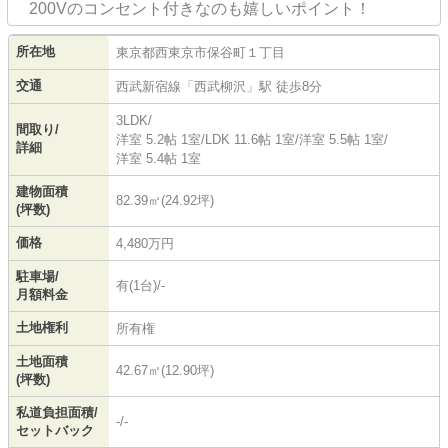
200Vのコンセント付きなのも嬉しいポイント！
所在地
東京都
西東京市
保谷町
１丁目
交通
西武新宿線
「
西武柳沢
」駅 徒歩8分
3LDK/
間取り/
洋室 5.2帖 1室
/
LDK 11.6帖 1室
/
洋室 5.5帖 1室
/
詳細
洋室 5.4帖 1室
建物面積
82.39㎡(24.92坪)
(坪数)
価格
4,480万円
駐車場/
有(1台)/-
月額料金
土地権利
所有権
土地面積
42.67㎡(12.90坪)
(坪数)
私道負担面積/
-/-
セットバック