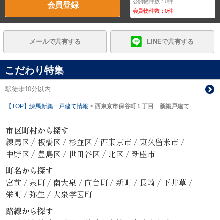
公開物件数：
0
件
会員登録
会員物件数：
0
件
メールで共有する
LINEで共有する
こだわり特集
駅徒歩10分以内
【TOP】練馬新築一戸建て情報
>
西東京市保谷町１丁目 新築戸建て
市区町村から探す
練馬区
/
板橋区
/
杉並区
/
西東京市
/
東久留米市
/
中野区
/
豊島区
/
世田谷区
/
北区
/
新座市
町名から探す
宮前
/
泉町
/
南大泉
/
向台町
/
新町
/
長崎
/
下井草
/
栄町
/
弥生
/
大泉学園町
路線から探す