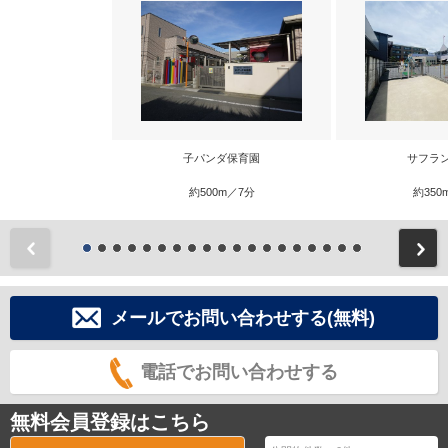
子パンダ保育園
サフラ
約500m／7分
約350
前
メールでお問い合わせする(無料)
電話でお問い合わせする
無料会員登録はこちら