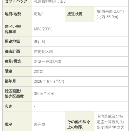
セットバック
私道負担割合 : 1/3
角地(南西 2.8m)
地目/地勢
宅地/-
接道状況
(北西 36.0m)
建ぺい率/
60%/200%
容積率
用途地域
準住居
都市計画
市街化区域
種別/構造
新築一戸建/木造
階建
2階建
築年月
2026年 9月 (予定)
総区画数/
3区画/1区画
販売区画数
向き
-
宅地造成及び特
その他の法令
定盛土等規制法/
現況
未完成
上の制限
高度地区/準防火