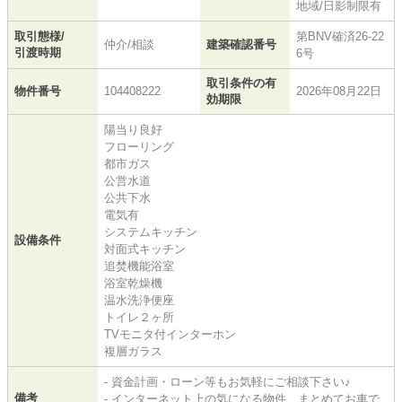
地域/日影制限有
取引態様/
第BNV確済26-22
仲介/相談
建築確認番号
引渡時期
6号
取引条件の有
物件番号
104408222
2026年08月22日
効期限
陽当り良好
フローリング
都市ガス
公営水道
公共下水
電気有
システムキッチン
設備条件
対面式キッチン
追焚機能浴室
浴室乾燥機
温水洗浄便座
トイレ２ヶ所
TVモニタ付インターホン
複層ガラス
- 資金計画・ローン等もお気軽にご相談下さい♪
備考
- インターネット上の気になる物件、まとめてお車で