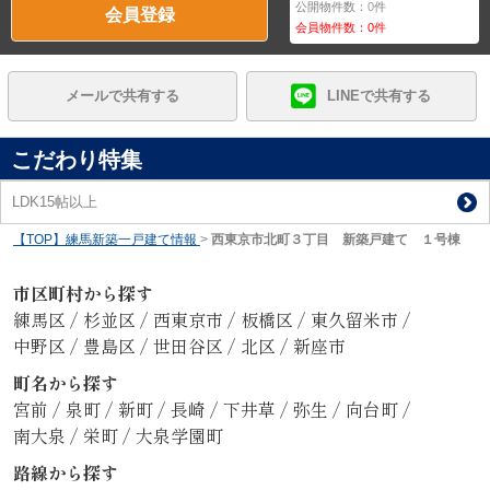
公開物件数：
0
件
会員登録
会員物件数：
0
件
メールで共有する
LINEで共有する
こだわり特集
LDK15帖以上
【TOP】練馬新築一戸建て情報
>
西東京市北町３丁目 新築戸建て １号棟
市区町村から探す
練馬区
/
杉並区
/
西東京市
/
板橋区
/
東久留米市
/
中野区
/
豊島区
/
世田谷区
/
北区
/
新座市
町名から探す
宮前
/
泉町
/
新町
/
長崎
/
下井草
/
弥生
/
向台町
/
南大泉
/
栄町
/
大泉学園町
路線から探す