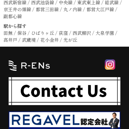
西武新宿線
/
西武池袋線
/
中央線
/
東武東上線
/
総武線
/
京王井の頭線
/
都営三田線
/
丸ノ内線
/
都営大江戸線
/
副都心線
駅から探す
田無
/
保谷
/
ひばりヶ丘
/
荻窪
/
西武柳沢
/
大泉学園
/
高井戸
/
武蔵境
/
花小金井
/
光が丘