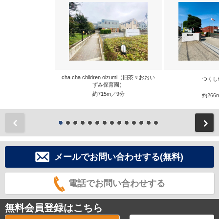
cha cha children oizumi（旧茶々おおい
つくし
ずみ保育園）
約715m／9分
約266
前
メールでお問い合わせする(無料)
電話でお問い合わせする
無料会員登録はこちら