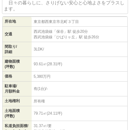
日々の暮らしに、さりげない安心と心地よさをプラスし
ます。
所在地
東京都
西東京市
北町
３丁目
西武池袋線
「
保谷
」駅 徒歩20分
交通
西武池袋線
「
ひばりヶ丘
」駅 徒歩26分
間取り/
3LDK/
詳細
建物面積
93.61㎡(28.31坪)
(坪数)
価格
5,380万円
駐車場/
有(1台)/-
月額料金
土地権利
所有権
土地面積
79.71㎡(24.11坪)
(坪数)
私道負担面積/
31.37㎡/要