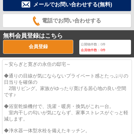
メールでお問い合わせする(無料)
電話でお問い合わせする
無料会員登録はこちら
公開物件数：
0
件
会員登録
会員物件数：
0
件
～安らぎと寛ぎの永住の邸宅～
◆通りの目線が気にならないプライベート感とたっぷりの
日当りを確保の
2階リビング。家族がゆったり寛げる居心地の良い空間
です♪
◆浴室乾燥機付で、洗濯・暖房・換気がこれ一台。
室内干しの匂いが気にならず、家事ストレスがぐっと軽
減します。
◆浄水器一体型水栓を備えたキッチン。