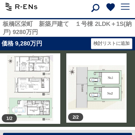
板橋区栄町 新築戸建て １号棟 2LDK＋1S(納
戸) 9280万円
価格
9,280
万円
検討リストに追加
2/2
1/2