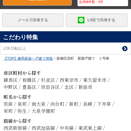
会員物件数：
0
件
メールで共有する
LINEで共有する
こだわり特集
LDK15帖以上
【TOP】練馬新築一戸建て情報
>
板橋区栄町 新築戸建て １号棟
市区町村から探す
練馬区
/
板橋区
/
杉並区
/
西東京市
/
東久留米市
/
中野区
/
豊島区
/
世田谷区
/
北区
/
新座市
町名から探す
宮前
/
泉町
/
南大泉
/
向台町
/
新町
/
長崎
/
下井草
/
栄町
/
弥生
/
大泉学園町
路線から探す
西武新宿線
/
西武池袋線
/
中央線
/
東武東上線
/