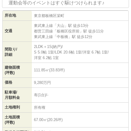
運動会等のイベントはすぐ駆けつけられます♪
所在地
東京都
板橋区
栄町
東武東上線
「
大山
」駅 徒歩13分
交通
都営三田線
「
板橋区役所前
」駅 徒歩11分
東武東上線
「
中板橋
」駅 徒歩12分
2LDK＋1S(納戸)/
間取り/
S 5.0帖 1室
/
LDK 20.6帖 1室
/
洋室 6.7帖 1室
/
詳細
洋室 6.2帖 1室
建物面積
111.85㎡(33.83坪)
(坪数)
価格
9,280万円
駐車場/
有(1台)/-
月額料金
土地権利
所有権
土地面積
67.00㎡(20.26坪)
(坪数)