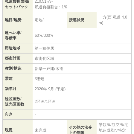
私道負担面積/
210.51㎡/-
セットバック
私道負担割合 : 1/6
一方(西 私道 4.0
地目/地勢
宅地/-
接道状況
m)
建ぺい率/
60%/300%
容積率
用途地域
第一種住居
都市計画
市街化区域
種別/構造
新築一戸建/木造
階建
3階建
築年月
2026年 9月 (予定)
総区画数/
2区画/1区画
販売区画数
向き
-
景観法/航空法/宅
その他の法令
現況
未完成
地造成及び特定
上の制限