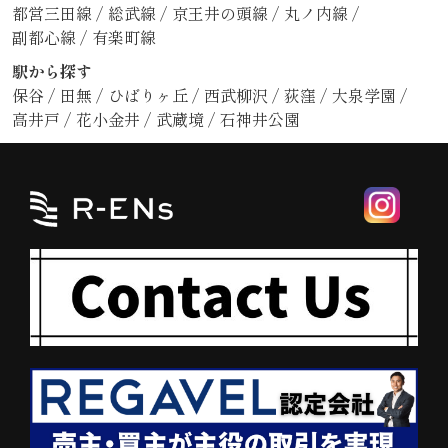
都営三田線
/
総武線
/
京王井の頭線
/
丸ノ内線
/
副都心線
/
有楽町線
駅から探す
保谷
/
田無
/
ひばりヶ丘
/
西武柳沢
/
荻窪
/
大泉学園
/
高井戸
/
花小金井
/
武蔵境
/
石神井公園