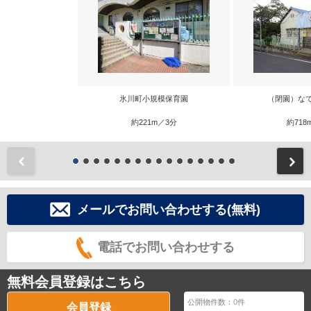
氷川町小規模保育園
（閉園）な
約221m／3分
約718
前
メールでお問い合わせする(無料)
電話でお問い合わせする
無料会員登録はこちら
公開物件数：
0
件
会員登録