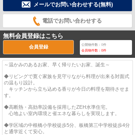
メールでお問い合わせする(無料)
電話でお問い合わせする
無料会員登録はこちら
公開物件数：
0
件
会員登録
会員物件数：
0
件
～温かみのあるお家、早く帰りたいお家、誕生～
◆リビングで寛ぐ家族を見守りながら料理が出来る対面式
の温もり設計。
キッチンから立ち込める香りが今日の料理を期待させま
す。
◆高断熱・高効率設備を採用したZEH水準住宅。
心地よい室内環境と省エネな暮らしを実現します。
◆学区域の中根橋小学校徒歩5分、板橋第三中学校徒歩4分
と通学近くて安心。