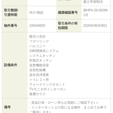
盛土等規制法
取引態様/
第HPA-26-06286-
仲介/相談
建築確認番号
引渡時期
1号
取引条件の有
物件番号
105044820
2026年08月08日
効期限
陽当り良好
フローリング
バルコニー
24時間換気システム
システムキッチン
対面式キッチン
設備条件
追焚機能浴室
浴室乾燥機
温水洗浄便座
トイレ２ヶ所
ウォークインクロゼット
TVモニタ付インターホン
複層ガラス
- 資金計画・ローン等もお気軽にご相談下さい♪
備考
- インターネット上の気になる物件、まとめてお車で
ご案内します♪