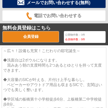
メールでお問い合わせする(無料)
電話でお問い合わせする
無料会員登録はこちら
公開物件数：
0
件
会員登録
会員物件数：
0
件
～広々！設備も充実！こだわりの邸宅誕生～
◆洗面台は2ボウルになります。
混みあう朝の支度時間も2つあるとゆとりを持って支度
できます。
◆大容量のSICが叶える、片付け上手な暮らし。
ベビーカーやアウトドア用品も収まるSICで、玄関はい
つでも美しく整います。
◆学区域の板橋第十小学校徒歩6分、上板橋第二中学校徒
歩8分。