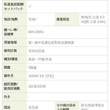
私道負担面積/
-/-
セットバック
角地(北 公道 4.0
地目/地勢
宅地/-
接道状況
m)(西 公道 4.0m)
建ぺい率/
60%/200%
容積率
用途地域
第一種中高層住居専用/近隣商業
都市計画
市街化区域
種別/構造
新築一戸建/木造
階建
3階建
築年月
2026年 9月 (予定)
総区画数/
1区画/1区画
販売区画数
向き
-
その他の法令
防火地域/準防火
現況
未完成
上の制限
地域