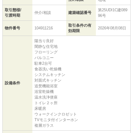
取引態様/
第25UDI1C建089
仲介/相談
建築確認番号
引渡時期
96号
取引条件の有
物件番号
104911216
2026年08月08日
効期限
陽当り良好
閑静な住宅地
フローリング
バルコニー
駐車2台可
食器洗い乾燥機
システムキッチン
対面式キッチン
設備条件
追焚機能浴室
浴室乾燥機
温水洗浄便座
トイレ２ヶ所
床暖房
ウォークインクロゼット
TVモニタ付インターホン
複層ガラス