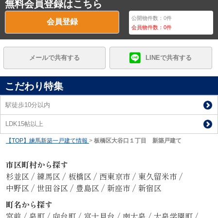
無料会員登録はこちら
公開物件数：
0
件
会員登録
会員物件数：
0
件
メールで共有する
LINEで共有する
こだわり特集
駅徒歩10分以内
LDK15帖以上
【TOP】練馬新築一戸建て情報
>
板橋区大谷口１丁目 新築戸建て
市区町村から探す
杉並区
/
練馬区
/
板橋区
/
西東京市
/
東久留米市
/
中野区
/
世田谷区
/
豊島区
/
新座市
/
新宿区
町名から探す
宮前
/
泉町
/
向台町
/
富士見台
/
南大泉
/
大泉学園町
/