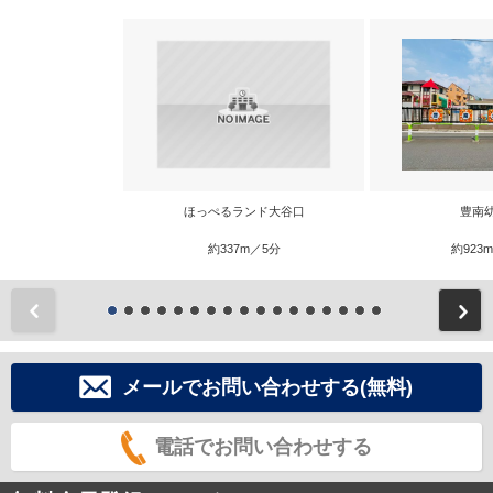
ほっぺるランド大谷口
豊南
約337m／5分
約923
前
メールでお問い合わせする(無料)
電話でお問い合わせする