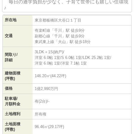
毎日の通学負担が少なく、子育て世帯にも嬉しい住環境
♪
所在地
東京都
板橋区
大谷口
１丁目
有楽町線
「
千川
」駅 徒歩9分
交通
副都心線
「
千川
」駅 徒歩9分
東武東上線
「
大山
」駅 徒歩18分
3LDK＋1S(納戸)/
間取り/
洋室 6.0帖 1室
/
S 6.0帖 1室
/
LDK 25.2帖 1室
/
詳細
洋室 6.0帖 1室
/
洋室 7.1帖 1室
建物面積
146.20㎡(44.22坪)
(坪数)
価格
1億2,990万円
駐車場/
有(2台)/-
月額料金
土地権利
所有権
土地面積
96.46㎡(29.17坪)
(坪数)