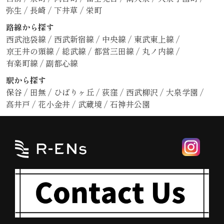
弥生
/
長崎
/
下井草
/
栄町
路線から探す
西武池袋線
/
西武新宿線
/
中央線
/
東武東上線
/
京王井の頭線
/
総武線
/
都営三田線
/
丸ノ内線
/
有楽町線
/
副都心線
駅から探す
保谷
/
田無
/
ひばりヶ丘
/
荻窪
/
西武柳沢
/
大泉学園
/
高井戸
/
花小金井
/
武蔵境
/
石神井公園