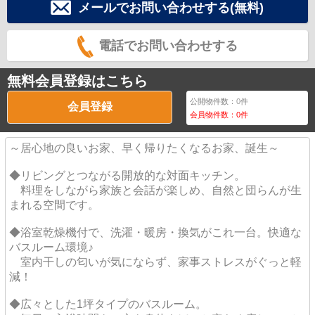
メールでお問い合わせする(無料)
電話でお問い合わせする
無料会員登録はこちら
公開物件数：
0
件
会員登録
会員物件数：
0
件
～居心地の良いお家、早く帰りたくなるお家、誕生～
◆リビングとつながる開放的な対面キッチン。
料理をしながら家族と会話が楽しめ、自然と団らんが生
まれる空間です。
◆浴室乾燥機付で、洗濯・暖房・換気がこれ一台。快適な
バスルーム環境♪
室内干しの匂いが気にならず、家事ストレスがぐっと軽
減！
◆広々とした1坪タイプのバスルーム。