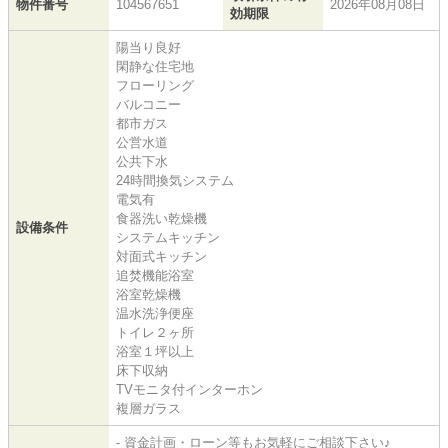
物件番号
104567651
2026年08月08日
効期限
陽当り良好
閑静な住宅地
フローリング
バルコニー
都市ガス
公営水道
公共下水
24時間換気システム
電気有
食器洗い乾燥機
設備条件
システムキッチン
対面式キッチン
追焚機能浴室
浴室乾燥機
温水洗浄便座
トイレ２ヶ所
浴室１坪以上
床下収納
TVモニタ付インターホン
複層ガラス
- 資金計画・ローン等もお気軽にご相談下さい♪