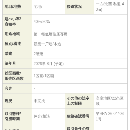
一方(北西 私道 4.
地目/地勢
宅地/-
接道状況
0m)
建ぺい率/
40%/80%
容積率
用途地域
第一種低層住居専用
種別/構造
新築一戸建/木造
階建
2階建
築年月
2026年 8月 (予定)
総区画数/
1区画/1区画
販売区画数
向き
-
その他の法令
高度地区/22条区
現況
未完成
上の制限
域
取引態様/
第HPA-26-04408-
仲介/相談
建築確認番号
引渡時期
1号
取引条件の有