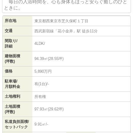
毎日の入浴時間を、心も身体もほっと安らぐ癒しのひと
ときに。
所在地
東京都
西東京市
芝久保町
１丁目
交通
西武新宿線
「
花小金井
」駅 徒歩11分
間取り/
4LDK/
詳細
建物面積
94.39㎡(28.55坪)
(坪数)
価格
5,890万円
駐車場/
有(1台)/-
月額料金
土地権利
所有権
土地面積
97.93㎡(29.62坪)
(坪数)
私道負担面積/
9.91㎡/-
セットバック