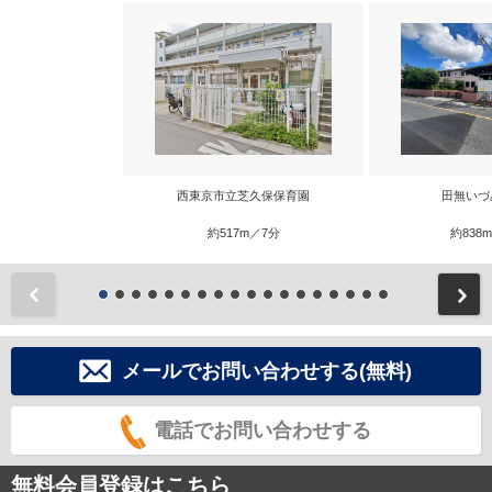
西東京市立芝久保保育園
田無いづ
約517m／7分
約838
前
メールでお問い合わせする(無料)
電話でお問い合わせする
無料会員登録はこちら