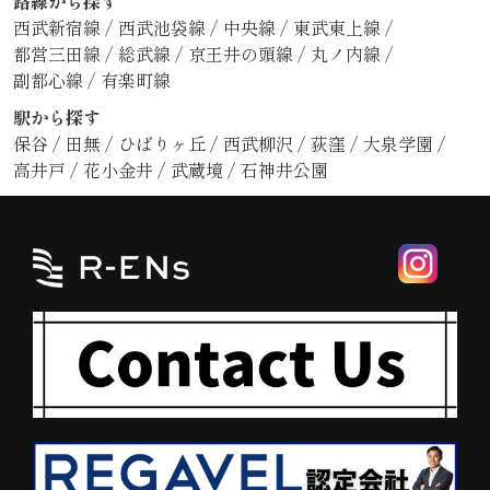
路線から探す
西武新宿線
/
西武池袋線
/
中央線
/
東武東上線
/
都営三田線
/
総武線
/
京王井の頭線
/
丸ノ内線
/
副都心線
/
有楽町線
駅から探す
保谷
/
田無
/
ひばりヶ丘
/
西武柳沢
/
荻窪
/
大泉学園
/
高井戸
/
花小金井
/
武蔵境
/
石神井公園