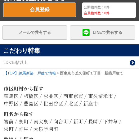
公開物件数：
0
件
会員登録
会員物件数：
0
件
メールで共有する
LINEで共有する
こだわり特集
LDK15帖以上
【TOP】練馬新築一戸建て情報
>
西東京市芝久保町１丁目 新築戸建て
市区町村から探す
練馬区
/
板橋区
/
杉並区
/
西東京市
/
東久留米市
/
中野区
/
豊島区
/
世田谷区
/
北区
/
新座市
町名から探す
宮前
/
泉町
/
南大泉
/
向台町
/
新町
/
長崎
/
下井草
/
栄町
/
弥生
/
大泉学園町