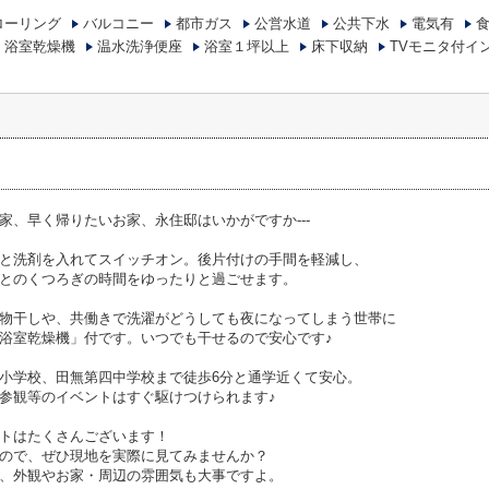
ローリング
バルコニー
都市ガス
公営水道
公共下水
電気有
浴室乾燥機
温水洗浄便座
浴室１坪以上
床下収納
TVモニタ付イ
家、早く帰りたいお家、永住邸はいかがですか---
と洗剤を入れてスイッチオン。後片付けの手間を軽減し、
とのくつろぎの時間をゆったりと過ごせます。
物干しや、共働きで洗濯がどうしても夜になってしまう世帯に
浴室乾燥機」付です。いつでも干せるので安心です♪
小学校、田無第四中学校まで徒歩6分と通学近くて安心。
参観等のイベントはすぐ駆けつけられます♪
トはたくさんございます！
ので、ぜひ現地を実際に見てみませんか？
、外観やお家・周辺の雰囲気も大事ですよ。