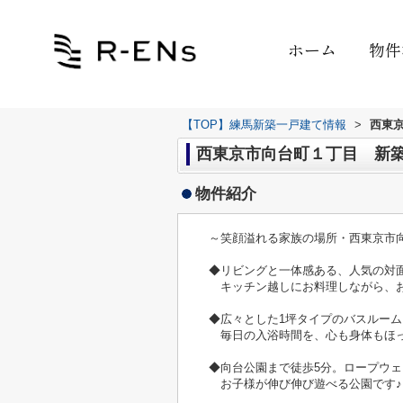
ホーム
物件
【TOP】練馬新築一戸建て情報
>
西東
西東京市向台町１丁目 新築戸
物件紹介
～笑顔溢れる家族の場所・西東京市
◆リビングと一体感ある、人気の対
キッチン越しにお料理しながら、お
◆広々とした1坪タイプのバスルーム
毎日の入浴時間を、心も身体もほっ
◆向台公園まで徒歩5分。ロープウ
お子様が伸び伸び遊べる公園です♪