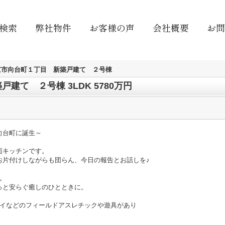
検索
弊社物件
お客様の声
会社概要
お問
京市向台町１丁目 新築戸建て ２号棟
建て ２号棟 3LDK 5780万円
向台町に誕生～
面キッチンです。
片付けしながらも団らん、今日の報告とお話しを♪
。
と安らぐ癒しのひとときに。
ェイなどのフィールドアスレチックや遊具があり