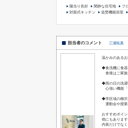
陽当り良好
閑静な住宅地
フ
対面式キッチン
追焚機能浴室
担当者のコメント
三浦拓真
温かみのあるお
◆食洗機に食器
食後はご家族
◆雨の日の洗濯
心強い機能「
◆学区域の柳沢
運動会や授業
おすすめポイン
他にもあります
内装だけでなく