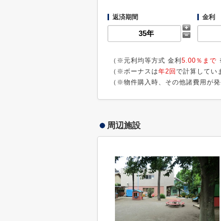
返済期間
金利
（※元利均等方式 金利
5.00％まで
（※ボーナスは
年2回
で計算してい
（※物件購入時、その他諸費用が発
周辺施設