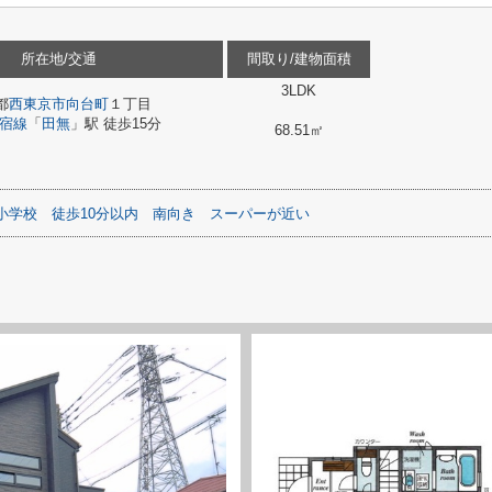
所在地/交通
間取り/建物面積
3LDK
都
西東京市
向台町
１丁目
宿線
「
田無
」駅 徒歩15分
68.51㎡
小学校
徒歩10分以内
南向き
スーパーが近い