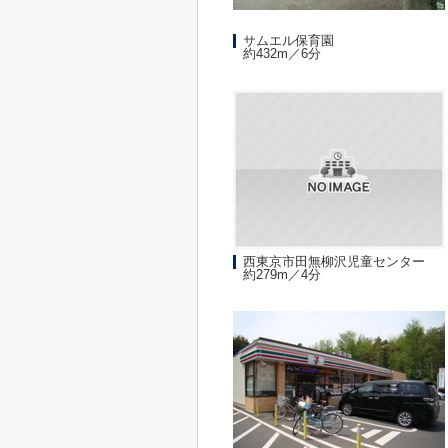
サムエル保育園
約432m／6分
西東京市田無柳沢児童センター
約279m／4分