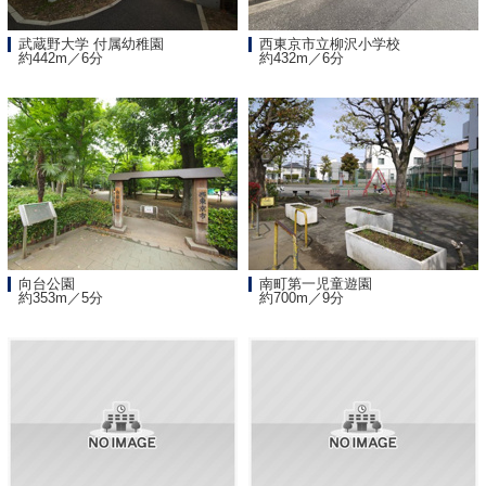
武蔵野大学 付属幼稚園
西東京市立柳沢小学校
約442m／6分
約432m／6分
向台公園
南町第一児童遊園
約353m／5分
約700m／9分