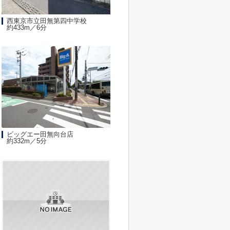
西東京市立田無第四中学校
約433m／6分
ビッグエー田無向台店
約332m／5分