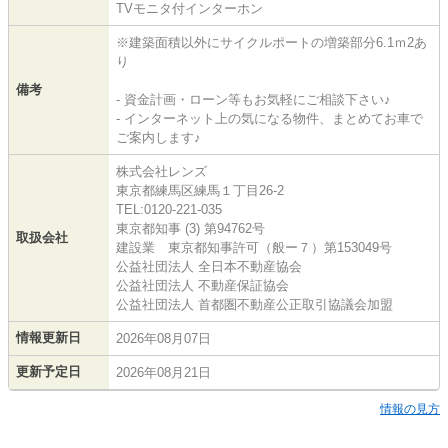
TVモニタ付インターホン
※建築面積以外にサイクルポートの増築部分6.1ｍ2あ
り
備考
- 資金計画・ローン等もお気軽にご相談下さい♪
- インターネット上の気になる物件、まとめてお車で
ご案内します♪
株式会社レンズ
東京都練馬区練馬１丁目26-2
TEL:0120-221-035
東京都知事 (3) 第94762号
取扱会社
建設業 東京都知事許可（般ー７）第153049号
公益社団法人 全日本不動産協会
公益社団法人 不動産保証協会
公益社団法人 首都圏不動産公正取引協議会加盟
情報更新日
2026年08月07日
更新予定日
2026年08月21日
情報の見方