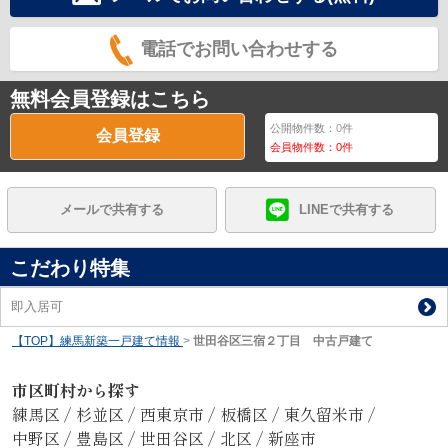
電話でお問い合わせする
無料会員登録はこちら
公開物件数：
0
件
会員登録
会員物件数：
0
件
メールで共有する
LINEで共有する
こだわり特集
即入居可
【TOP】練馬新築一戸建て情報
>
世田谷区三宿２丁目 中古戸建て
市区町村から探す
練馬区
/
杉並区
/
西東京市
/
板橋区
/
東久留米市
/
中野区
/
豊島区
/
世田谷区
/
北区
/
新座市