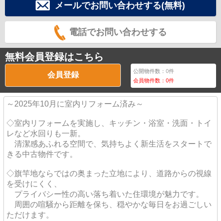
メールでお問い合わせする(無料)
電話でお問い合わせする
無料会員登録はこちら
公開物件数：
0
件
会員登録
会員物件数：
0
件
～2025年10月に室内リフォーム済み～
◇室内リフォームを実施し、キッチン・浴室・洗面・トイ
レなど水回りも一新。
清潔感あふれる空間で、気持ちよく新生活をスタートで
きる中古物件です。
◇旗竿地ならではの奥まった立地により、道路からの視線
を受けにくく、
プライバシー性の高い落ち着いた住環境が魅力です。
周囲の喧騒から距離を保ち、穏やかな毎日をお過ごしい
ただけます。