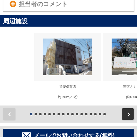
担当者のコメント
周辺施設
遊愛保育園
三宿さく
約190m／3分
約450
前
メールでお問い合わせする(無料)