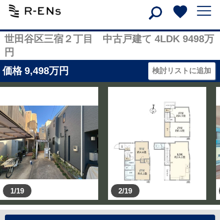
世田谷区三宿２丁目 中古戸建て 4LDK 9498万
円
価格
9,498
万円
検討リストに追加
1/19
2/19