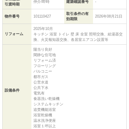
仲介/即時
建築確認番号
-
引渡時期
取引条件の有
物件番号
101110427
2026年08月21日
効期限
2025年10月
リフォーム
キッチン 浴室 トイレ 壁 床 全室 照明交換、給湯器交
換、火災報知器交換、各居室エアコン設置等
陽当り良好
閑静な住宅地
リフォーム済
フローリング
バルコニー
都市ガス
公営水道
公共下水
設備条件
電気有
食器洗い乾燥機
システムキッチン
追焚機能浴室
浴室乾燥機
温水洗浄便座
浴室１坪以上