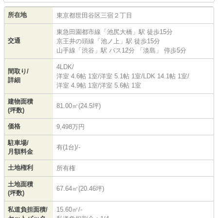
所在地
東京都
世田谷区
三宿
２丁目
東急田園都市線
「
池尻大橋
」駅 徒歩15分
交通
京王井の頭線
「
池ノ上
」駅 徒歩15分
山手線
「
渋谷
」駅 バス12分 「淡島」 停歩5分
4LDK/
間取り/
洋室 4.6帖 1室
/
洋室 5.1帖 1室
/
LDK 14.1帖 1室
/
詳細
洋室 4.9帖 1室
/
洋室 5.6帖 1室
建物面積
81.00㎡(24.5坪)
(坪数)
価格
9,498万円
駐車場/
有(1台)/-
月額料金
土地権利
所有権
土地面積
67.64㎡(20.46坪)
(坪数)
私道負担面積/
15.60㎡/-