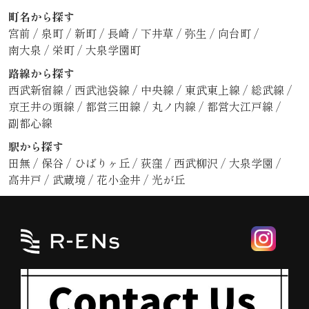
町名から探す
宮前
/
泉町
/
新町
/
長崎
/
下井草
/
弥生
/
向台町
/
南大泉
/
栄町
/
大泉学園町
路線から探す
西武新宿線
/
西武池袋線
/
中央線
/
東武東上線
/
総武線
/
京王井の頭線
/
都営三田線
/
丸ノ内線
/
都営大江戸線
/
副都心線
駅から探す
田無
/
保谷
/
ひばりヶ丘
/
荻窪
/
西武柳沢
/
大泉学園
/
高井戸
/
武蔵境
/
花小金井
/
光が丘