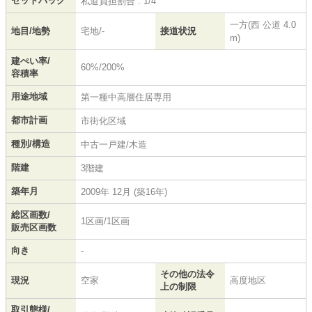
セットバック
私道負担割合 : 1/4
一方(西 公道 4.0
地目/地勢
宅地/-
接道状況
m)
建ぺい率/
60%/200%
容積率
用途地域
第一種中高層住居専用
都市計画
市街化区域
種別/構造
中古一戸建/木造
階建
3階建
築年月
2009年 12月 (築16年)
総区画数/
1区画/1区画
販売区画数
向き
-
その他の法令
現況
空家
高度地区
上の制限
取引態様/