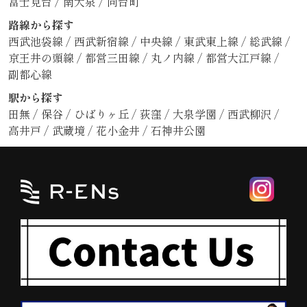
富士見台
/
南大泉
/
向台町
路線から探す
西武池袋線
/
西武新宿線
/
中央線
/
東武東上線
/
総武線
/
京王井の頭線
/
都営三田線
/
丸ノ内線
/
都営大江戸線
/
副都心線
駅から探す
田無
/
保谷
/
ひばりヶ丘
/
荻窪
/
大泉学園
/
西武柳沢
/
高井戸
/
武蔵境
/
花小金井
/
石神井公園