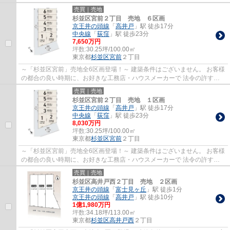
り自由な建物を建築して頂けます。 打合...
売買｜売地
杉並区宮前２丁目 売地 ６区画
京王井の頭線
「
高井戸
」駅 徒歩17分
中央線
「
荻窪
」駅 徒歩23分
7,650万円
坪数:
30.25坪/100.00㎡
東京都
杉並区
宮前
２丁目
～「杉並区宮前」売地全6区画登場！～ 建築条件はございません。 お客様
の都合の良い時期に、お好きな工務店・ハウスメーカーで 法令の許す限
り自由な建物を建築して頂けます。 打合...
売買｜売地
杉並区宮前２丁目 売地 １区画
京王井の頭線
「
高井戸
」駅 徒歩17分
中央線
「
荻窪
」駅 徒歩23分
8,030万円
坪数:
30.25坪/100.00㎡
東京都
杉並区
宮前
２丁目
～「杉並区宮前」売地全6区画登場！～ 建築条件はございません。 お客様
の都合の良い時期に、お好きな工務店・ハウスメーカーで 法令の許す限
り自由な建物を建築して頂けます。 打合...
売買｜売地
杉並区高井戸西２丁目 売地 ２区画
京王井の頭線
「
富士見ヶ丘
」駅 徒歩1分
京王井の頭線
「
高井戸
」駅 徒歩10分
1億1,980万円
坪数:
34.18坪/113.00㎡
東京都
杉並区
高井戸西
２丁目