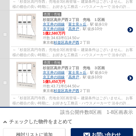
～「杉並区高円寺西」売地全3区画登場～ 建築条件はございません。 お客
様の都合の良い時期に、お好きな工務店・ハウスメーカーで 法令の許す
限り自由な建物を建築して頂けます。 打...
売買｜売地
杉並区高井戸西２丁目 売地 １区画
京王井の頭線
「
富士見ヶ丘
」駅 徒歩1分
京王井の頭線
「
高井戸
」駅 徒歩10分
1億2,580万円
坪数:
34.63坪/114.50㎡
東京都
杉並区
高井戸西
２丁目
～「杉並区高円寺西」売地全3区画登場～ 建築条件はございません。 お客
様の都合の良い時期に、お好きな工務店・ハウスメーカーで 法令の許す
限り自由な建物を建築して頂けます。 打...
売買｜売地
杉並区高井戸西２丁目 売地 ３区画
京王井の頭線
「
富士見ヶ丘
」駅 徒歩1分
京王井の頭線
「
高井戸
」駅 徒歩10分
1億5,450万円
坪数:
43.71坪/144.50㎡
東京都
杉並区
高井戸西
２丁目
～「杉並区高円寺西」売地全3区画登場～ 建築条件はございません。 お客
様の都合の良い時期に、お好きな工務店・ハウスメーカーで 法令の許す
限り自由な建物を建築して頂けます。 打...
該当公開件数
8
区画
1-8
区画表示
チェックした物件をまとめて
検討リストに追加
お問い合わせ