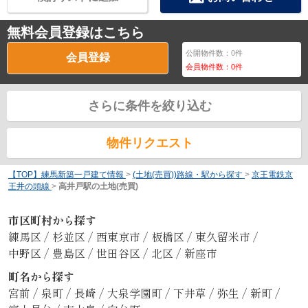
無料会員登録はこちら
公開物件数：
0
件
会員登録
会員物件数：
0
件
さらに条件を絞り込む
物件リクエスト
【TOP】練馬新築一戸建て情報
>
(土地(売買))路線・駅から探す
>
京王電鉄京
王井の頭線
>
高井戸駅の土地(売買)
市区町村から探す
練馬区
/
杉並区
/
西東京市
/
板橋区
/
東久留米市
/
中野区
/
豊島区
/
世田谷区
/
北区
/
新座市
町名から探す
宮前
/
泉町
/
長崎
/
大泉学園町
/
下井草
/
弥生
/
新町
/