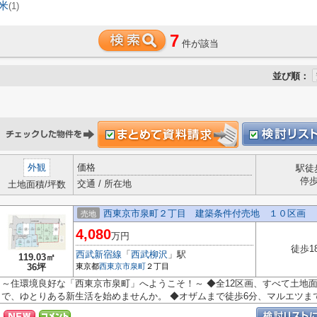
米
(1)
7
件が該当
並び順：
外観
価格
駅徒
停
交通 / 所在地
土地面積/坪数
西東京市泉町２丁目 建築条件付売地 １０区画
売地
4,080
万円
徒歩1
西武新宿線
「
西武柳沢
」駅
119.03㎡
36坪
東京都
西東京市
泉町
２丁目
～住環境良好な「西東京市泉町」へようこそ！～ ◆全12区画、すべて土地面
で、ゆとりある新生活を始めませんか。 ◆オザムまで徒歩6分、マルエツまで.