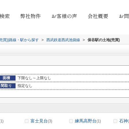
検索
弊社物件
お客様の声
会社概要
お問
(売買))路線・駅から探す
>
西武鉄道西武池袋線
>
保谷駅の土地(売買)
面積
下限なし～上限なし
間取り
指定なし
富士見台
練馬高野台
石神
(1)
(3)
(1)