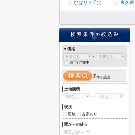
ひばりヶ丘
東久留
(1)
▼価格
～
値下げ物件
7
件が該当
土地面積
～
現況
更地
古家あり
駅からの徒歩