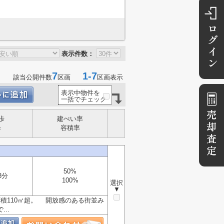
表示件数：
7
1-7
該当公開件数
区画
区画表示
表示中物件を
一括でチェック
歩
建ぺい率
歩
容積率
50%
8分
100%
選択
▼
積110㎡超。 開放感のある街並み
..