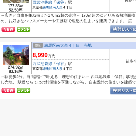
西武池袋線
「
保谷
」駅
173.83㎡
東京都
練馬区
南大泉
４丁目
52.58坪
～広さと自由を兼ね備えた170ｍ2超の売地～ 170㎡超のゆとりある敷地面
め、お好きなハウスメーカーや工務店で理想の住まいを建築できます。 広...
練馬区南大泉４丁目 売地
売地
8,990
万円
徒歩
西武池袋線
「
保谷
」駅
274.92㎡
東京都
練馬区
南大泉
４丁目
83.16坪
～駅徒歩4分。自由設計で叶える、理想の住まい～ 西武池袋線「保谷」駅徒
し売地。 駅近ならではの利便性を享受しながら、自由設計の住まいを建築で..