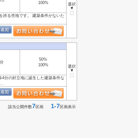
100%
選択
▼
積を誇る売地です。 建築条件がないた
50%
4分
100%
選択
▼
歩4分の好立地に誕生した建築条件な
.
7
1-7
該当公開件数
区画
区画表示