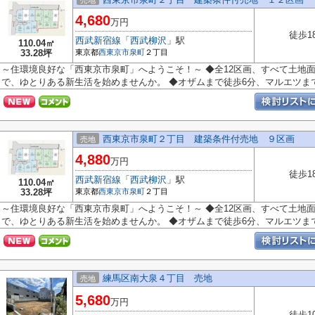
売地
4,680
万円
徒歩1
西武新宿線
「
西武柳沢
」駅
110.04㎡
33.28坪
東京都
西東京市
泉町
２丁目
～住環境良好な「西東京市泉町」へようこそ！～ ◆全12区画、すべて土地面
で、ゆとりある新生活を始めませんか。 ◆オザムまで徒歩6分、マルエツまで.
西東京市泉町２丁目 建築条件付売地 ９区画
売地
4,880
万円
徒歩1
西武新宿線
「
西武柳沢
」駅
110.04㎡
33.28坪
東京都
西東京市
泉町
２丁目
～住環境良好な「西東京市泉町」へようこそ！～ ◆全12区画、すべて土地面
で、ゆとりある新生活を始めませんか。 ◆オザムまで徒歩6分、マルエツまで.
練馬区南大泉４丁目 売地
売地
5,680
万円
徒歩1