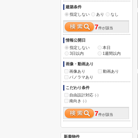
建築条件
指定しない
あり
なし
7
件が該当
情報公開日
指定しない
本日
3日以内
1週間以内
画像・動画あり
画像あり
動画あり
パノラマあり
こだわり条件
自由設計対応
(-)
南向き
(-)
7
件が該当
新着物件