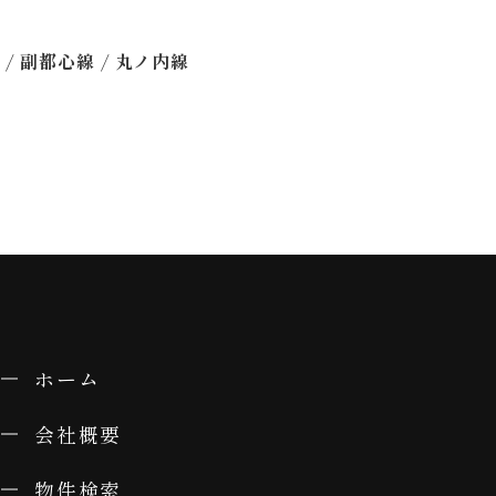
/
/
線
副都心線
丸ノ内線
ホーム
会社概要
物件検索