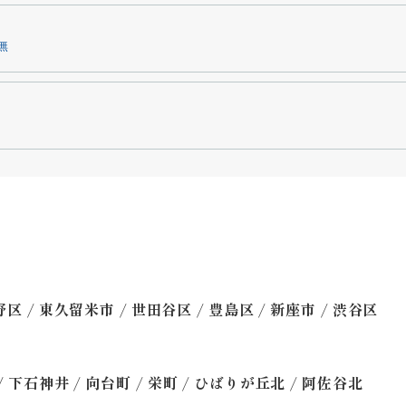
無
/
/
/
/
/
野区
東久留米市
世田谷区
豊島区
新座市
渋谷区
/
/
/
/
/
下石神井
向台町
栄町
ひばりが丘北
阿佐谷北