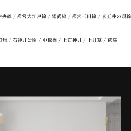
/
/
/
/
中央線
都営大江戸線
総武線
都営三田線
京王井の頭
/
/
/
/
/
田無
石神井公園
中板橋
上石神井
上井草
荻窪