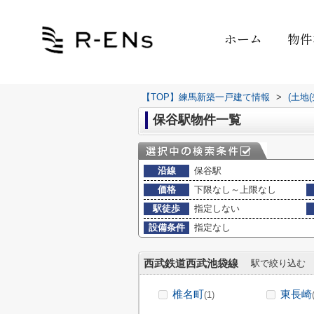
ホーム
物件
【TOP】練馬新築一戸建て情報
>
(土地
保谷駅物件一覧
沿線
保谷駅
価格
下限なし～上限なし
駅徒歩
指定しない
設備条件
指定なし
西武鉄道西武池袋線
駅で絞り込む
椎名町
東長崎
(1)