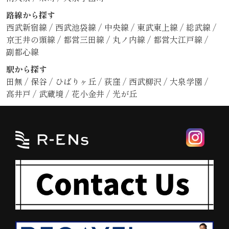
路線から探す
西武新宿線
/
西武池袋線
/
中央線
/
東武東上線
/
総武線
/
京王井の頭線
/
都営三田線
/
丸ノ内線
/
都営大江戸線
/
副都心線
駅から探す
田無
/
保谷
/
ひばりヶ丘
/
荻窪
/
西武柳沢
/
大泉学園
/
高井戸
/
武蔵境
/
花小金井
/
光が丘