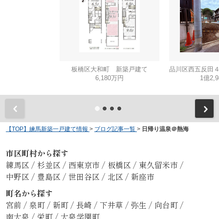
板橋区大和町 新築戸建て
6,180万円
1億2,
【TOP】練馬新築一戸建て情報
>
ブログ記事一覧
>
日帰り温泉＠熱海
市区町村から探す
練馬区
/
杉並区
/
西東京市
/
板橋区
/
東久留米市
/
中野区
/
豊島区
/
世田谷区
/
北区
/
新座市
町名から探す
宮前
/
泉町
/
新町
/
長崎
/
下井草
/
弥生
/
向台町
/
南大泉
/
栄町
/
大泉学園町