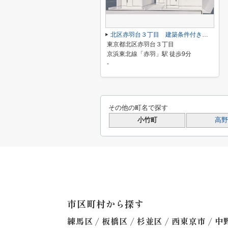
北区赤羽台３丁目 建築条件付き売地 Ａ区画
東京都北区赤羽台３丁目
京浜東北線「赤羽」駅 徒歩9分
-
その他の町名で探す
小竹町
高野
市区町村から探す
/
/
/
/
練馬区
板橋区
杉並区
西東京市
中