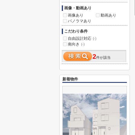
画像・動画あり
画像あり
動画あり
パノラマあり
こだわり条件
自由設計対応
(-)
南向き
(-)
2
件が該当
新着物件