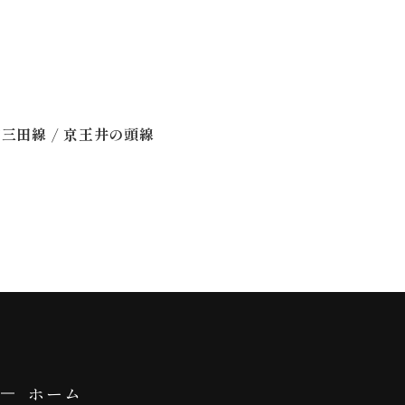
/
営三田線
京王井の頭線
ホーム