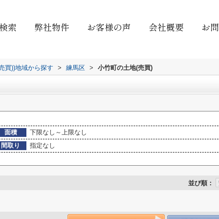
検索
弊社物件
お客様の声
会社概要
お問
(売買))地域から探す
>
練馬区
>
小竹町の土地(売買)
面積
下限なし～上限なし
間取り
指定なし
並び順：