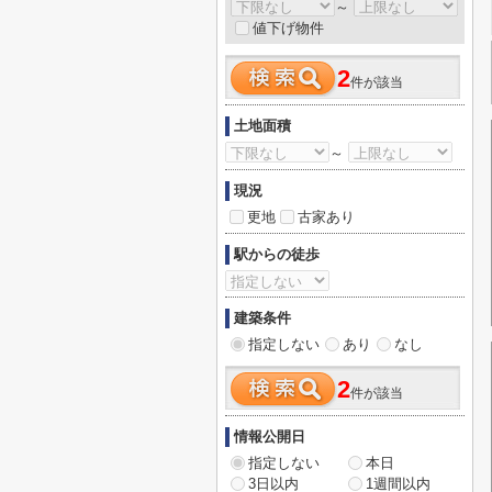
～
値下げ物件
2
件が該当
土地面積
～
現況
更地
古家あり
駅からの徒歩
建築条件
指定しない
あり
なし
2
件が該当
情報公開日
指定しない
本日
3日以内
1週間以内