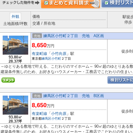
外観
価格
駅徒
停歩
交通 / 所在地
土地面積/坪数
練馬区小竹町２丁目 売地 A区画
売地
8,650
万円
徒歩8
有楽町線
「
小竹向原
」駅
93.80㎡
東京都
練馬区
小竹町
２丁目
28.37坪
～ゆとりある敷地で叶える、こだわりのマイホーム～ 90㎡超のゆとりある
建築条件無しのため、お好きなハウスメーカー・工務店でこだわりの住まい..
練馬区小竹町２丁目 売地 B区画
売地
8,650
万円
徒歩8
有楽町線
「
小竹向原
」駅
93.80㎡
東京都
練馬区
小竹町
２丁目
28.37坪
～ゆとりある敷地で叶える、こだわりのマイホーム～ 90㎡超のゆとりある
建築条件無しのため、お好きなハウスメーカー・工務店でこだわりの住まい..