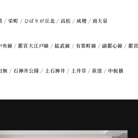
/
/
/
/
/
崎
栄町
ひばりが丘北
高松
成増
南大泉
/
/
/
/
/
中央線
都営大江戸線
総武線
有楽町線
副都心線
都
/
/
/
/
/
田無
石神井公園
上石神井
上井草
荻窪
中板橋