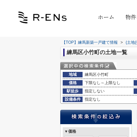
ホーム
物件
【TOP】練馬新築一戸建て情報
>
(土地
練馬区小竹町の土地一覧
地域
練馬区小竹町
価格
下限なし～上限なし
駅徒歩
指定しない
設備条件
指定なし
▼価格