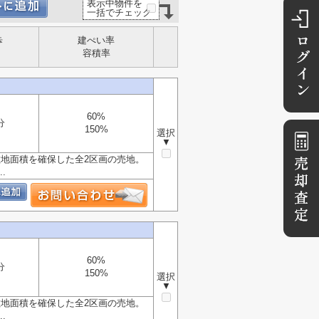
表示中物件を
一括でチェック
歩
建ぺい率
容積率
60%
分
150%
選択
▼
敷地面積を確保した全2区画の売地。
.
60%
分
150%
選択
▼
敷地面積を確保した全2区画の売地。
.