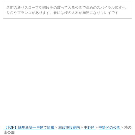
名前の通りスロープや階段をのぼって入る公園で高めのスパイラル式すべ
り台やブランコがあります、春には桜の大木が満開になりキレイです
【TOP】練馬新築一戸建て情報
>
周辺施設案内
>
中野区
>
中野区の公園
>
塔の
山公園