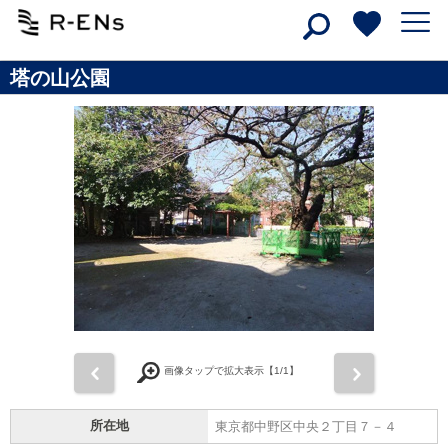
塔の山公園
前
次
画像タップで拡大表示【
1
/1】
所在地
東京都中野区中央２丁目７－４