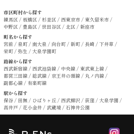
市区町村から探す
練馬区
/
板橋区
/
杉並区
/
西東京市
/
東久留米市
/
中野区
/
豊島区
/
世田谷区
/
北区
/
新座市
町名から探す
宮前
/
泉町
/
南大泉
/
向台町
/
新町
/
長崎
/
下井草
/
栄町
/
弥生
/
大泉学園町
路線から探す
西武新宿線
/
西武池袋線
/
中央線
/
東武東上線
/
都営三田線
/
総武線
/
京王井の頭線
/
丸ノ内線
/
副都心線
/
有楽町線
駅から探す
保谷
/
田無
/
ひばりヶ丘
/
西武柳沢
/
荻窪
/
大泉学園
/
高井戸
/
花小金井
/
武蔵境
/
石神井公園