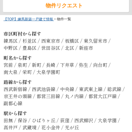
物件リクエスト
【TOP】練馬新築一戸建て情報
>
物件一覧
市区町村から探す
練馬区
/
杉並区
/
西東京市
/
板橋区
/
東久留米市
/
中野区
/
豊島区
/
世田谷区
/
北区
/
新座市
町名から探す
宮前
/
泉町
/
新町
/
長崎
/
下井草
/
弥生
/
向台町
/
南大泉
/
栄町
/
大泉学園町
路線から探す
西武新宿線
/
西武池袋線
/
中央線
/
東武東上線
/
総武線
/
京王井の頭線
/
都営三田線
/
丸ノ内線
/
都営大江戸線
/
副都心線
駅から探す
田無
/
保谷
/
ひばりヶ丘
/
荻窪
/
西武柳沢
/
大泉学園
/
高井戸
/
武蔵境
/
花小金井
/
光が丘