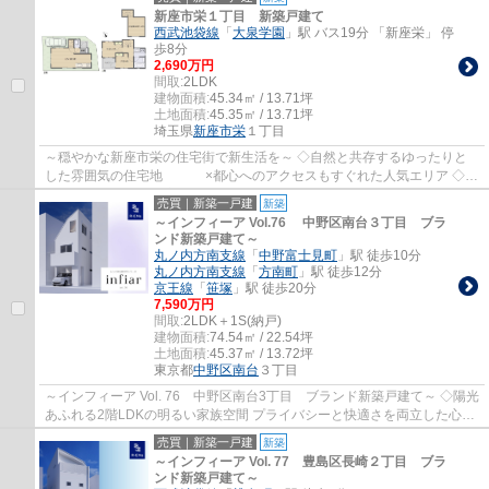
新座市栄１丁目 新築戸建て
西武池袋線
「
大泉学園
」駅 バス19分 「新座栄」 停
歩8分
2,690万円
間取:
2LDK
建物面積:
45.34㎡ / 13.71坪
土地面積:
45.35㎡ / 13.71坪
埼玉県
新座市
栄
１丁目
～穏やかな新座市栄の住宅街で新生活を～ ◇自然と共存するゆったりと
した雰囲気の住宅地 ×都心へのアクセスもすぐれた人気エリア ◇窓
を多く設け明るく快適に過ごせるLDK ...
売買｜新築一戸建
新築
～インフィーア Vol.76 中野区南台３丁目 ブラ
ンド新築戸建て～
丸ノ内方南支線
「
中野富士見町
」駅 徒歩10分
丸ノ内方南支線
「
方南町
」駅 徒歩12分
京王線
「
笹塚
」駅 徒歩20分
7,590万円
間取:
2LDK＋1S(納戸)
建物面積:
74.54㎡ / 22.54坪
土地面積:
45.37㎡ / 13.72坪
東京都
中野区
南台
３丁目
～インフィーア Vol. 76 中野区南台3丁目 ブランド新築戸建て～ ◇陽光
あふれる2階LDKの明るい家族空間 プライバシーと快適さを両立した心地
よい住まい。 ◇雨の日でも濡れずに乗り...
売買｜新築一戸建
新築
～インフィーア Vol. 77 豊島区長崎２丁目 ブラ
ンド新築戸建て～