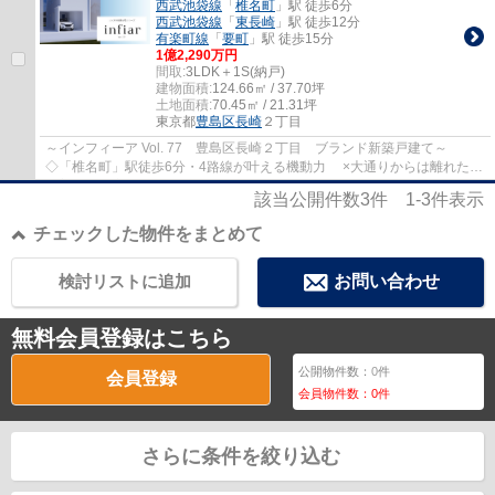
西武池袋線
「
椎名町
」駅 徒歩6分
西武池袋線
「
東長崎
」駅 徒歩12分
有楽町線
「
要町
」駅 徒歩15分
1億2,290万円
間取:
3LDK＋1S(納戸)
建物面積:
124.66㎡ / 37.70坪
土地面積:
70.45㎡ / 21.31坪
東京都
豊島区
長崎
２丁目
～インフィーア Vol. 77 豊島区長崎２丁目 ブランド新築戸建て～
◇「椎名町」駅徒歩6分・4路線が叶える機動力 ×大通りからは離れた落
ち着いた住宅地 ◇「池袋」駅までほぼまっす...
該当公開件数
3
件
1-3
件表示
チェックした物件をまとめて
検討リストに追加
お問い合わせ
無料会員登録はこちら
公開物件数：
0
件
会員登録
会員物件数：
0
件
さらに条件を絞り込む