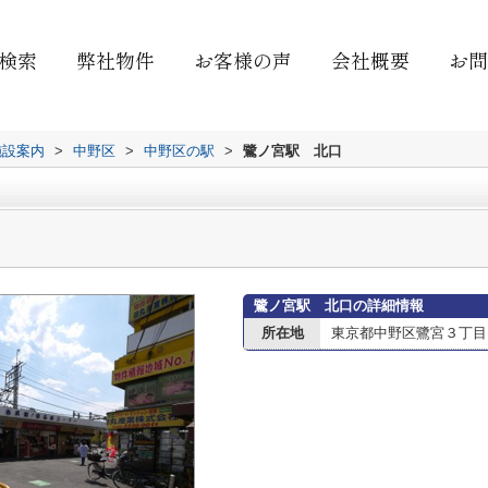
検索
弊社物件
お客様の声
会社概要
お問
施設案内
>
中野区
>
中野区の駅
>
鷺ノ宮駅 北口
鷺ノ宮駅 北口の詳細情報
所在地
東京都中野区鷺宮３丁目1