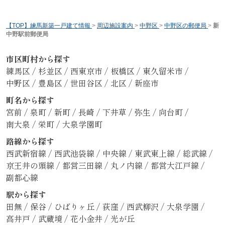
【TOP】練馬新築一戸建て情報
>
周辺施設案内
>
中野区
>
中野区の郵便局
>
新
中野駅前郵便局
市区町村から探す
練馬区
/
杉並区
/
西東京市
/
板橋区
/
東久留米市
/
中野区
/
豊島区
/
世田谷区
/
北区
/
新座市
町名から探す
宮前
/
泉町
/
新町
/
長崎
/
下井草
/
弥生
/
向台町
/
南大泉
/
栄町
/
大泉学園町
路線から探す
西武新宿線
/
西武池袋線
/
中央線
/
東武東上線
/
総武線
/
京王井の頭線
/
都営三田線
/
丸ノ内線
/
都営大江戸線
/
副都心線
駅から探す
田無
/
保谷
/
ひばりヶ丘
/
荻窪
/
西武柳沢
/
大泉学園
/
高井戸
/
武蔵境
/
花小金井
/
光が丘