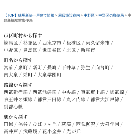
【TOP】練馬新築一戸建て情報
>
周辺施設案内
>
中野区
>
中野区の郵便局
>
中
野新橋駅前郵便局
市区町村から探す
練馬区
/
杉並区
/
西東京市
/
板橋区
/
東久留米市
/
中野区
/
豊島区
/
世田谷区
/
北区
/
新座市
町名から探す
宮前
/
泉町
/
新町
/
長崎
/
下井草
/
弥生
/
向台町
/
南大泉
/
栄町
/
大泉学園町
路線から探す
西武新宿線
/
西武池袋線
/
中央線
/
東武東上線
/
総武線
/
京王井の頭線
/
都営三田線
/
丸ノ内線
/
都営大江戸線
/
副都心線
駅から探す
田無
/
保谷
/
ひばりヶ丘
/
荻窪
/
西武柳沢
/
大泉学園
/
高井戸
/
武蔵境
/
花小金井
/
光が丘