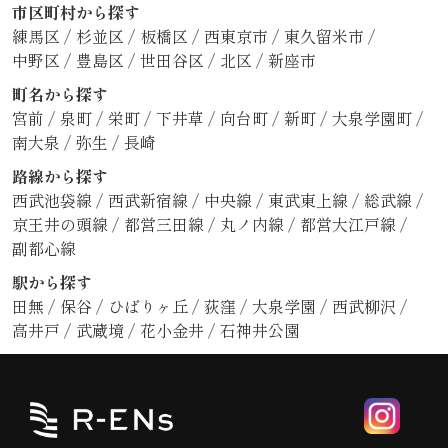
市区町村から探す
練馬区
/
杉並区
/
板橋区
/
西東京市
/
東久留米市
/
中野区
/
豊島区
/
世田谷区
/
北区
/
新座市
町名から探す
宮前
/
泉町
/
栄町
/
下井草
/
向台町
/
新町
/
大泉学園町
/
南大泉
/
弥生
/
長崎
路線から探す
西武池袋線
/
西武新宿線
/
中央線
/
東武東上線
/
総武線
/
京王井の頭線
/
都営三田線
/
丸ノ内線
/
都営大江戸線
/
副都心線
駅から探す
田無
/
保谷
/
ひばりヶ丘
/
荻窪
/
大泉学園
/
西武柳沢
/
高井戸
/
武蔵境
/
花小金井
/
石神井公園