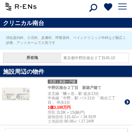
クリニカル南台
消化器内科、小児科、皮膚科、呼吸器科、ペインクリニック外科など幅広く
診療、アットホームで人気です
所在地
東京都中野区南台２丁目45-10
施設周辺の物件
売買｜新築一戸建
中野区南台２丁目 新築戸建て
京王線「幡ヶ谷」駅 徒歩13分
中央線「中野」駅 バス11分 「南台三丁
目」 停歩1分
1億3,100万円
間取:
2LDK＋1S(納戸)
建物面積:
115.42㎡ / 34.91坪
土地面積:
90.08㎡ / 27.24坪