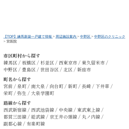
【TOP】練馬新築一戸建て情報
>
周辺施設案内
>
中野区
>
中野区のクリニック
>
宮医院
市区町村から探す
練馬区
/
板橋区
/
杉並区
/
西東京市
/
東久留米市
/
中野区
/
豊島区
/
世田谷区
/
北区
/
新座市
町名から探す
宮前
/
泉町
/
南大泉
/
向台町
/
新町
/
長崎
/
下井草
/
栄町
/
弥生
/
大泉学園町
路線から探す
西武新宿線
/
西武池袋線
/
中央線
/
東武東上線
/
都営三田線
/
総武線
/
京王井の頭線
/
丸ノ内線
/
副都心線
/
有楽町線