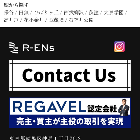
駅から探す
保谷
/
田無
/
ひばりヶ丘
/
西武柳沢
/
荻窪
/
大泉学園
/
高井戸
/
花小金井
/
武蔵境
/
石神井公園
東京都練馬区練馬１丁目26-2