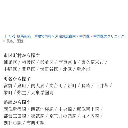
【TOP】練馬新築一戸建て情報
>
周辺施設案内
>
中野区
>
中野区のクリニック
>
長谷川医院
市区町村から探す
練馬区
/
板橋区
/
杉並区
/
西東京市
/
東久留米市
/
中野区
/
豊島区
/
世田谷区
/
北区
/
新座市
町名から探す
宮前
/
泉町
/
南大泉
/
向台町
/
新町
/
長崎
/
下井草
/
栄町
/
弥生
/
大泉学園町
路線から探す
西武新宿線
/
西武池袋線
/
中央線
/
東武東上線
/
都営三田線
/
総武線
/
京王井の頭線
/
丸ノ内線
/
副都心線
/
有楽町線