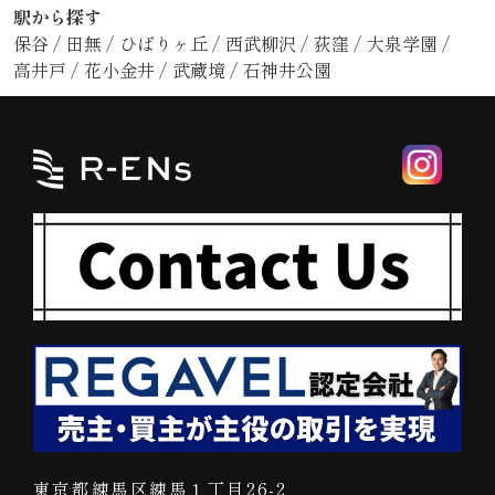
駅から探す
保谷
/
田無
/
ひばりヶ丘
/
西武柳沢
/
荻窪
/
大泉学園
/
高井戸
/
花小金井
/
武蔵境
/
石神井公園
東京都練馬区練馬１丁目26-2