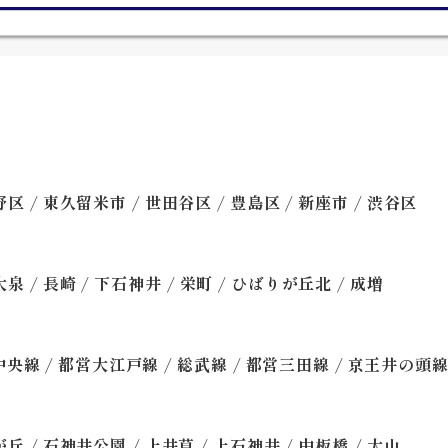
/
/
/
/
/
野区
東久留米市
世田谷区
豊島区
新座市
渋谷区
/
/
/
/
/
大泉
長崎
下石神井
栄町
ひばりが丘北
成増
/
/
/
/
中央線
都営大江戸線
総武線
都営三田線
京王井の頭
/
/
/
/
/
が丘
石神井公園
上井草
上石神井
中板橋
大山