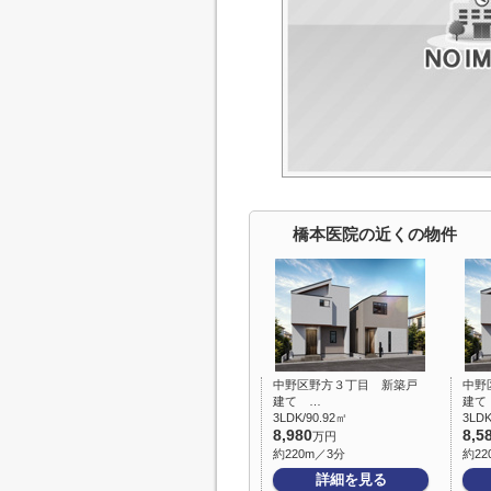
橋本医院の近くの物件
中野区野方３丁目 新築戸
中野
建て …
建て
3LDK/90.92㎡
3LDK
8,980
8,5
万円
約220m／3分
約22
詳細を見る