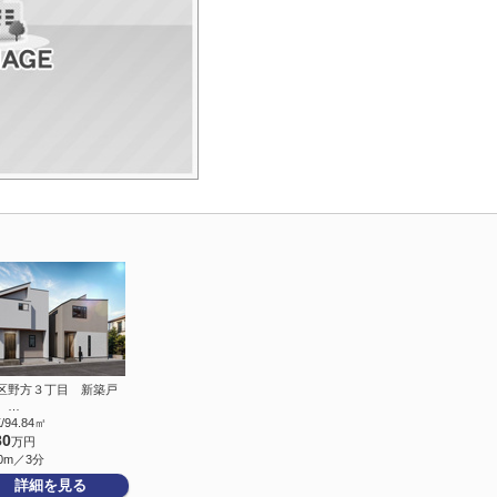
区野方３丁目 新築戸
 …
/94.84㎡
80
万円
0m／3分
詳細を見る