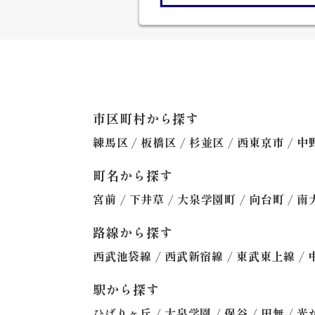
市区町村から探す
/
/
/
/
練馬区
板橋区
杉並区
西東京市
中
町名から探す
/
/
/
/
宮前
下井草
大泉学園町
向台町
南
路線から探す
/
/
/
西武池袋線
西武新宿線
東武東上線
駅から探す
/
/
/
/
ひばりヶ丘
大泉学園
保谷
田無
光