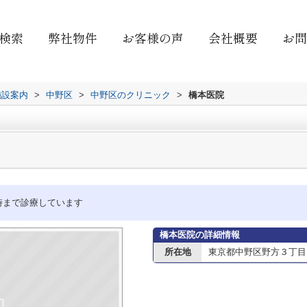
検索
弊社物件
お客様の声
会社概要
お問
施設案内
>
中野区
>
中野区のクリニック
>
橋本医院
時まで診療しています
橋本医院の詳細情報
所在地
東京都中野区野方３丁目1