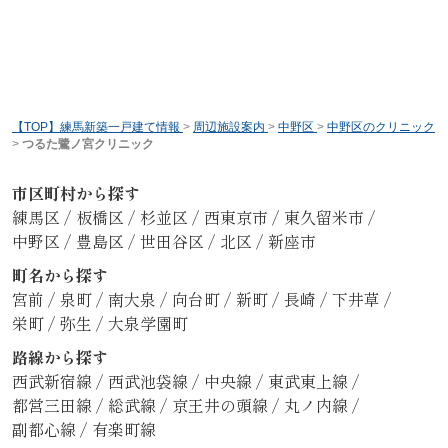
【TOP】練馬新築一戸建て情報
>
周辺施設案内
>
中野区
>
中野区のクリニック
>
つるた鷺ノ宮クリニック
市区町村から探す
練馬区
/
板橋区
/
杉並区
/
西東京市
/
東久留米市
/
中野区
/
豊島区
/
世田谷区
/
北区
/
新座市
町名から探す
宮前
/
泉町
/
南大泉
/
向台町
/
新町
/
長崎
/
下井草
/
栄町
/
弥生
/
大泉学園町
路線から探す
西武新宿線
/
西武池袋線
/
中央線
/
東武東上線
/
都営三田線
/
総武線
/
京王井の頭線
/
丸ノ内線
/
副都心線
/
有楽町線