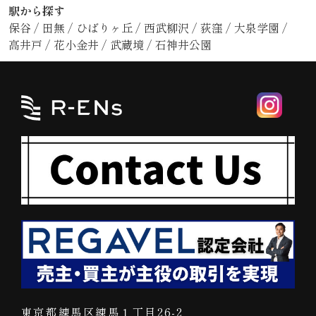
駅から探す
保谷
/
田無
/
ひばりヶ丘
/
西武柳沢
/
荻窪
/
大泉学園
/
高井戸
/
花小金井
/
武蔵境
/
石神井公園
東京都練馬区練馬１丁目26-2