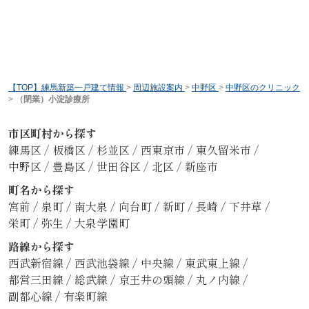
【TOP】練馬新築一戸建て情報
>
周辺施設案内
>
中野区
>
中野区のクリニック
>
（閉業）小淀診療所
市区町村から探す
練馬区
/
板橋区
/
杉並区
/
西東京市
/
東久留米市
/
中野区
/
豊島区
/
世田谷区
/
北区
/
新座市
町名から探す
宮前
/
泉町
/
南大泉
/
向台町
/
新町
/
長崎
/
下井草
/
栄町
/
弥生
/
大泉学園町
路線から探す
西武新宿線
/
西武池袋線
/
中央線
/
東武東上線
/
都営三田線
/
総武線
/
京王井の頭線
/
丸ノ内線
/
副都心線
/
有楽町線