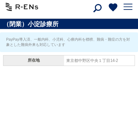
（閉業）小淀診療所
PayPay導入済、一般内科、小児科、心療内科を標榜、難病・難症の方を対
象とした難病外来も対応しています
所在地
東京都中野区中央１丁目14-2