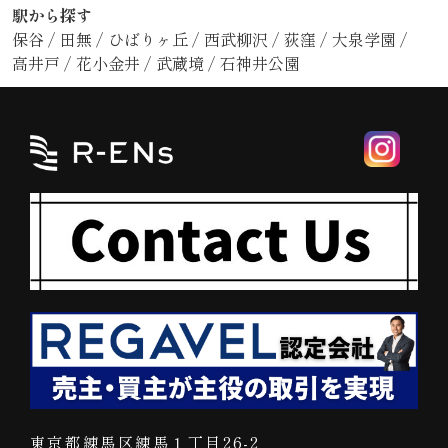
駅から探す
保谷
/
田無
/
ひばりヶ丘
/
西武柳沢
/
荻窪
/
大泉学園
/
高井戸
/
花小金井
/
武蔵境
/
石神井公園
東京都練馬区練馬１丁目26-2