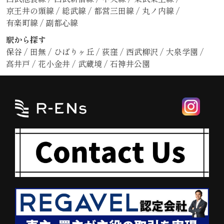
京王井の頭線
/
総武線
/
都営三田線
/
丸ノ内線
/
有楽町線
/
副都心線
駅から探す
保谷
/
田無
/
ひばりヶ丘
/
荻窪
/
西武柳沢
/
大泉学園
/
高井戸
/
花小金井
/
武蔵境
/
石神井公園