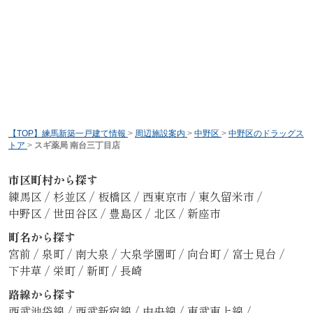
【TOP】練馬新築一戸建て情報
>
周辺施設案内
>
中野区
>
中野区のドラッグス
トア
>
スギ薬局 南台三丁目店
市区町村から探す
練馬区
/
杉並区
/
板橋区
/
西東京市
/
東久留米市
/
中野区
/
世田谷区
/
豊島区
/
北区
/
新座市
町名から探す
宮前
/
泉町
/
南大泉
/
大泉学園町
/
向台町
/
富士見台
/
下井草
/
栄町
/
新町
/
長崎
路線から探す
西武池袋線
/
西武新宿線
/
中央線
/
東武東上線
/