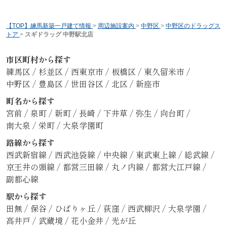
【TOP】練馬新築一戸建て情報
>
周辺施設案内
>
中野区
>
中野区のドラッグス
トア
>
スギドラッグ 中野駅北店
市区町村から探す
練馬区
/
杉並区
/
西東京市
/
板橋区
/
東久留米市
/
中野区
/
豊島区
/
世田谷区
/
北区
/
新座市
町名から探す
宮前
/
泉町
/
新町
/
長崎
/
下井草
/
弥生
/
向台町
/
南大泉
/
栄町
/
大泉学園町
路線から探す
西武新宿線
/
西武池袋線
/
中央線
/
東武東上線
/
総武線
/
京王井の頭線
/
都営三田線
/
丸ノ内線
/
都営大江戸線
/
副都心線
駅から探す
田無
/
保谷
/
ひばりヶ丘
/
荻窪
/
西武柳沢
/
大泉学園
/
高井戸
/
武蔵境
/
花小金井
/
光が丘