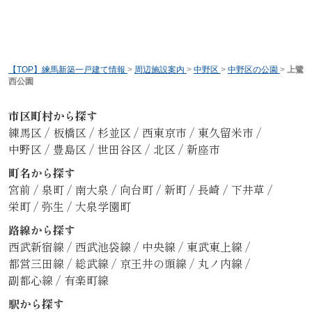
【TOP】練馬新築一戸建て情報
>
周辺施設案内
>
中野区
>
中野区の公園
>
上鷺
西公園
市区町村から探す
練馬区
/
板橋区
/
杉並区
/
西東京市
/
東久留米市
/
中野区
/
豊島区
/
世田谷区
/
北区
/
新座市
町名から探す
宮前
/
泉町
/
南大泉
/
向台町
/
新町
/
長崎
/
下井草
/
栄町
/
弥生
/
大泉学園町
路線から探す
西武新宿線
/
西武池袋線
/
中央線
/
東武東上線
/
都営三田線
/
総武線
/
京王井の頭線
/
丸ノ内線
/
副都心線
/
有楽町線
駅から探す