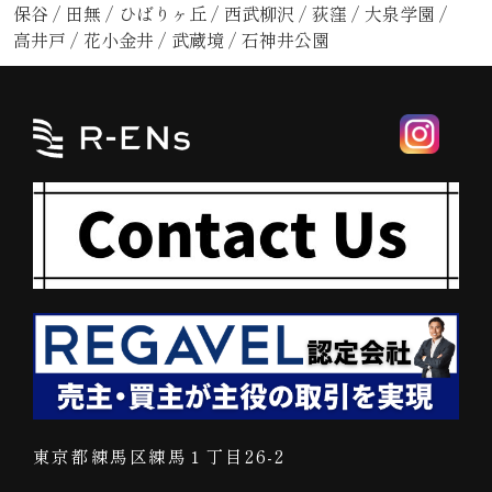
保谷
/
田無
/
ひばりヶ丘
/
西武柳沢
/
荻窪
/
大泉学園
/
高井戸
/
花小金井
/
武蔵境
/
石神井公園
東京都練馬区練馬１丁目26-2