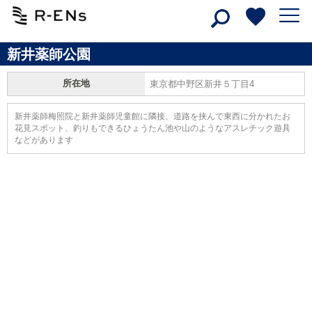
新井薬師公園
所在地
東京都中野区新井５丁目4
新井薬師梅照院と新井薬師児童館に隣接、道路を挟んで東西に分かれたお
花見スポット、釣りもできるひょうたん池や山のようなアスレチック遊具
などがあります