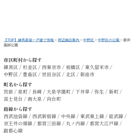
【TOP】練馬新築一戸建て情報
>
周辺施設案内
>
中野区
>
中野区の公園
>
新井
薬師公園
市区町村から探す
練馬区
/
杉並区
/
西東京市
/
板橋区
/
東久留米市
/
中野区
/
豊島区
/
世田谷区
/
北区
/
新座市
町名から探す
宮前
/
泉町
/
長崎
/
大泉学園町
/
下井草
/
弥生
/
新町
/
富士見台
/
南大泉
/
向台町
路線から探す
西武池袋線
/
西武新宿線
/
中央線
/
東武東上線
/
総武線
/
京王井の頭線
/
都営三田線
/
丸ノ内線
/
都営大江戸線
/
副都心線