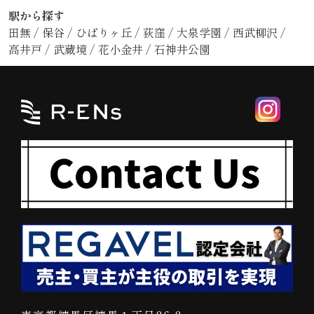
駅から探す
田無
/
保谷
/
ひばりヶ丘
/
荻窪
/
大泉学園
/
西武柳沢
/
高井戸
/
武蔵境
/
花小金井
/
石神井公園