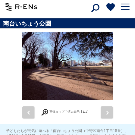
南台いちょう公園
前
次
画像タップで拡大表示【
1
/1】
子どもたちが元気に遊べる「南台いちょう公園（中野区南台1丁目15番）」