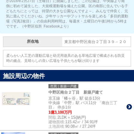
が2016年2月27日（土曜日）に開園しました。この公園は、中央線より南
側に初めて誕生した、大規模運動場を備えた公園。区の南部に住んでいる子
どもたちにとっては、待望の大きな公園なんですよ～。みんなで仲良く、元
気に遊んでくださいね。少年サッカーやフットサルを楽しめる「多目的運動
場（写真2枚目）」の自由利用時間は、毎週水・土曜日の午後1時から5時ま
でです。（中野区役所 Facebookより）
所在地
東京都中野区南台２丁目３９－２０
柔らかい人工芝の運動広場と幼児用遊具のある草地広場で構成される防災
時の拠点、見晴らしの良い広場を子供たちが駆け回ります
施設周辺の物件
売買｜新築一戸建
中野区南台２丁目 新築戸建て
京王線「幡ヶ谷」駅 徒歩13分
中央線「中野」駅 バス11分 「南台三丁
目」 停歩1分
1億3,100万円
間取:
2LDK＋1S(納戸)
建物面積:
115.42㎡ / 34.91坪
土地面積:
90.08㎡ / 27.24坪