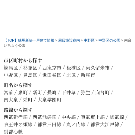
【TOP】練馬新築一戸建て情報
>
周辺施設案内
>
中野区
>
中野区の公園
>
南台
いちょう公園
市区町村から探す
練馬区
/
杉並区
/
西東京市
/
板橋区
/
東久留米市
/
中野区
/
豊島区
/
世田谷区
/
北区
/
新座市
町名から探す
宮前
/
泉町
/
新町
/
長崎
/
下井草
/
弥生
/
向台町
/
南大泉
/
栄町
/
大泉学園町
路線から探す
西武新宿線
/
西武池袋線
/
中央線
/
東武東上線
/
総武線
/
京王井の頭線
/
都営三田線
/
丸ノ内線
/
都営大江戸線
/
副都心線