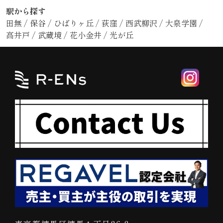
駅から探す
田無
/
保谷
/
ひばりヶ丘
/
荻窪
/
西武柳沢
/
大泉学園
/
高井戸
/
武蔵境
/
花小金井
/
光が丘