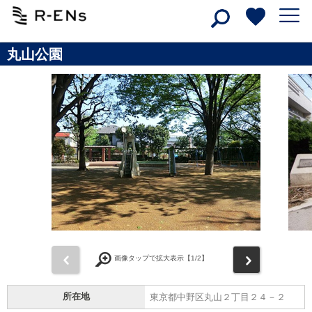
丸山公園
前
次
画像タップで拡大表示【
1
/2】
所在地
東京都中野区丸山２丁目２４－２