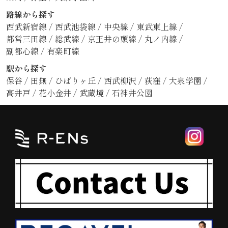
路線から探す
西武新宿線
/
西武池袋線
/
中央線
/
東武東上線
/
都営三田線
/
総武線
/
京王井の頭線
/
丸ノ内線
/
副都心線
/
有楽町線
駅から探す
保谷
/
田無
/
ひばりヶ丘
/
西武柳沢
/
荻窪
/
大泉学園
/
高井戸
/
花小金井
/
武蔵境
/
石神井公園