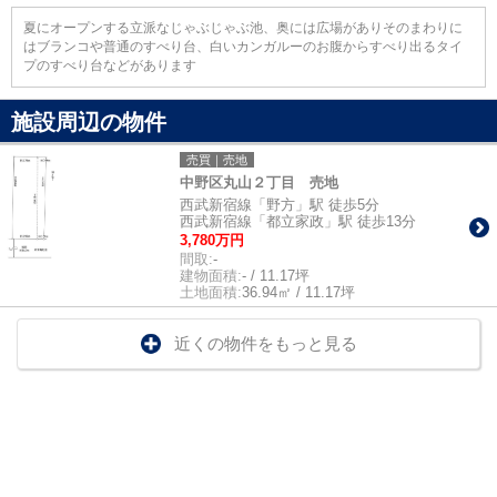
夏にオープンする立派なじゃぶじゃぶ池、奥には広場がありそのまわりに
はブランコや普通のすべり台、白いカンガルーのお腹からすべり出るタイ
プのすべり台などがあります
施設周辺の物件
売買｜売地
中野区丸山２丁目 売地
西武新宿線「野方」駅 徒歩5分
西武新宿線「都立家政」駅 徒歩13分
3,780万円
間取:
-
建物面積:
- / 11.17坪
土地面積:
36.94㎡ / 11.17坪
近くの物件をもっと見る