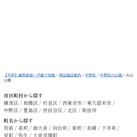
【TOP】練馬新築一戸建て情報
>
周辺施設案内
>
中野区
>
中野区の公園
>
丸山
公園
市区町村から探す
練馬区
/
板橋区
/
杉並区
/
西東京市
/
東久留米市
/
中野区
/
豊島区
/
世田谷区
/
北区
/
新座市
町名から探す
宮前
/
泉町
/
南大泉
/
向台町
/
新町
/
長崎
/
下井草
/
栄町
/
弥生
/
大泉学園町