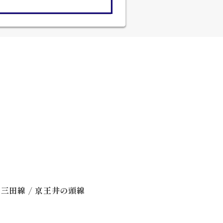
/
営三田線
京王井の頭線