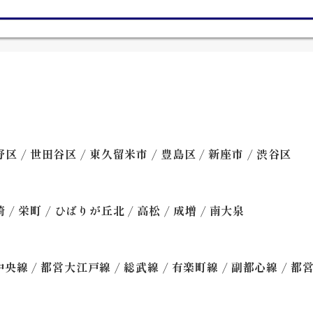
/
/
/
/
/
野区
世田谷区
東久留米市
豊島区
新座市
渋谷区
/
/
/
/
/
崎
栄町
ひばりが丘北
高松
成増
南大泉
/
/
/
/
/
中央線
都営大江戸線
総武線
有楽町線
副都心線
都