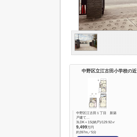
中野区立江古田小学校の近
中野区江古田１丁目 新築
戸建て…
3LDK＋1S(納戸)/129.92㎡
9,499
万円
約397m／5分