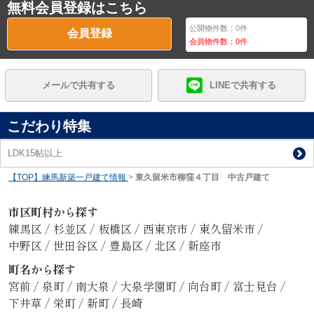
無料会員登録はこちら
公開物件数：
0
件
会員登録
会員物件数：
0
件
メールで共有する
LINEで共有する
こだわり特集
LDK15帖以上
【TOP】練馬新築一戸建て情報
>
東久留米市柳窪４丁目 中古戸建て
市区町村から探す
練馬区
/
杉並区
/
板橋区
/
西東京市
/
東久留米市
/
中野区
/
世田谷区
/
豊島区
/
北区
/
新座市
町名から探す
宮前
/
泉町
/
南大泉
/
大泉学園町
/
向台町
/
富士見台
/
下井草
/
栄町
/
新町
/
長崎