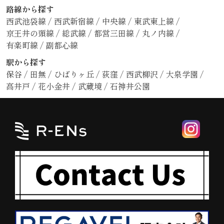
路線から探す
西武池袋線
/
西武新宿線
/
中央線
/
東武東上線
/
京王井の頭線
/
総武線
/
都営三田線
/
丸ノ内線
/
有楽町線
/
副都心線
駅から探す
保谷
/
田無
/
ひばりヶ丘
/
荻窪
/
西武柳沢
/
大泉学園
/
高井戸
/
花小金井
/
武蔵境
/
石神井公園