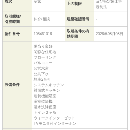
現況
空家
及び特定盛土等
上の制限
規制法
取引態様/
仲介/相談
建築確認番号
-
引渡時期
取引条件の有
物件番号
105461018
2026年08月08日
効期限
陽当り良好
閑静な住宅地
フローリング
バルコニー
公営水道
公共下水
駐車2台可
設備条件
システムキッチン
対面式キッチン
追焚機能浴室
浴室乾燥機
温水洗浄便座
トイレ２ヶ所
ウォークインクロゼット
TVモニタ付インターホン