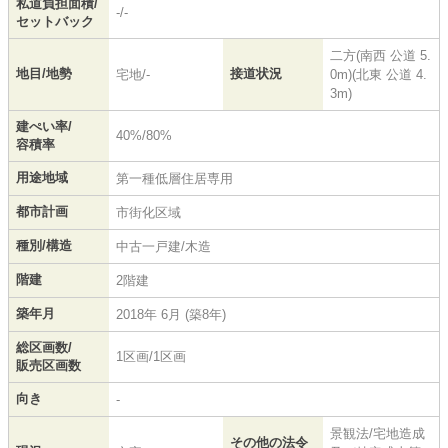
私道負担面積/
-/-
セットバック
二方(南西 公道 5.
地目/地勢
接道状況
宅地/-
0m)(北東 公道 4.
3m)
建ぺい率/
40%/80%
容積率
用途地域
第一種低層住居専用
都市計画
市街化区域
種別/構造
中古一戸建/木造
階建
2階建
築年月
2018年 6月 (築8年)
総区画数/
1区画/1区画
販売区画数
向き
-
景観法/宅地造成
その他の法令