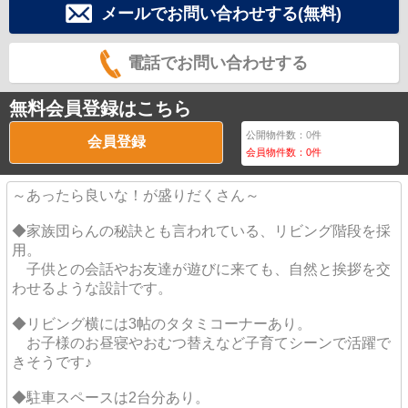
メールでお問い合わせする(無料)
電話でお問い合わせする
無料会員登録はこちら
公開物件数：
0
件
会員登録
会員物件数：
0
件
～あったら良いな！が盛りだくさん～
◆家族団らんの秘訣とも言われている、リビング階段を採
用。
子供との会話やお友達が遊びに来ても、自然と挨拶を交
わせるような設計です。
◆リビング横には3帖のタタミコーナーあり。
お子様のお昼寝やおむつ替えなど子育てシーンで活躍で
きそうです♪
◆駐車スペースは2台分あり。