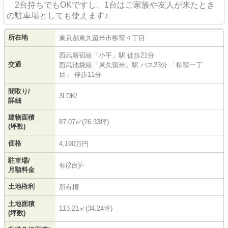
2台持ちでもOKですし、1台はご家族や友人が来たとき
の駐車場としても使えます♪
所在地
東京都
東久留米市
柳窪
４丁目
西武新宿線
「
小平
」駅 徒歩21分
交通
西武池袋線
「
東久留米
」駅 バス23分 「柳窪一丁
目」 停歩11分
間取り/
3LDK/
詳細
建物面積
87.07㎡(26.33坪)
(坪数)
価格
4,190万円
駐車場/
有(2台)/-
月額料金
土地権利
所有権
土地面積
113.21㎡(34.24坪)
(坪数)