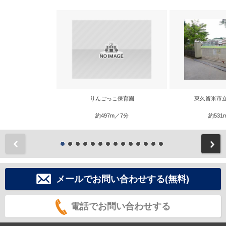
りんごっこ保育園
東久留米市
約497m／7分
約531
前
メールでお問い合わせする(無料)
電話でお問い合わせする