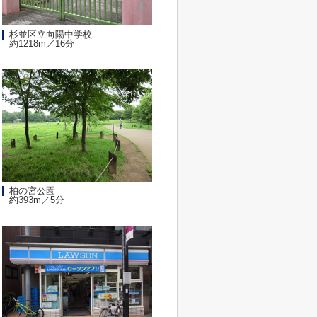
杉並区立向陽中学校
約1218m／16分
柏の宮公園
約393m／5分