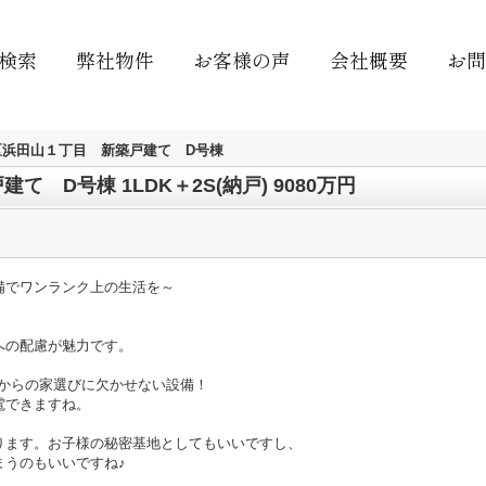
検索
弊社物件
お客様の声
会社概要
お問
区浜田山１丁目 新築戸建て D号棟
 D号棟 1LDK＋2S(納戸) 9080万円
備でワンランク上の生活を～
。
への配慮が魅力です。
れからの家選びに欠かせない設備！
電できますね。
ります。お子様の秘密基地としてもいいですし、
うのもいいですね♪