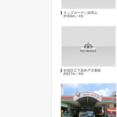
キッズガーデン浜田山
約304m／4分
杉並区立下高井戸児童館
約617m／8分