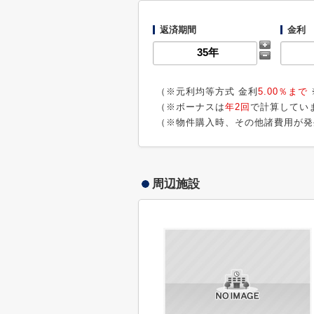
返済期間
金利
（※元利均等方式 金利
5.00％まで
（※ボーナスは
年2回
で計算してい
（※物件購入時、その他諸費用が発
周辺施設