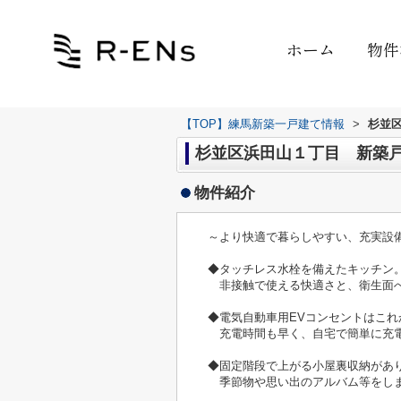
ホーム
物件
【TOP】練馬新築一戸建て情報
>
杉並
杉並区浜田山１丁目 新築戸建て
物件紹介
～より快適で暮らしやすい、充実設
◆タッチレス水栓を備えたキッチン
非接触で使える快適さと、衛生面
◆電気自動車用EVコンセントはこ
充電時間も早く、自宅で簡単に充
◆固定階段で上がる小屋裏収納があ
季節物や思い出のアルバム等をしま