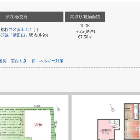
所在地/交通
間取り/建物面積
1LDK
京都
杉並区
浜田山
１丁目
＋2S(納戸)
の頭線
「
浜田山
」駅 徒歩9分
67.50㎡
暖房
南西向き
省エネルギー対策