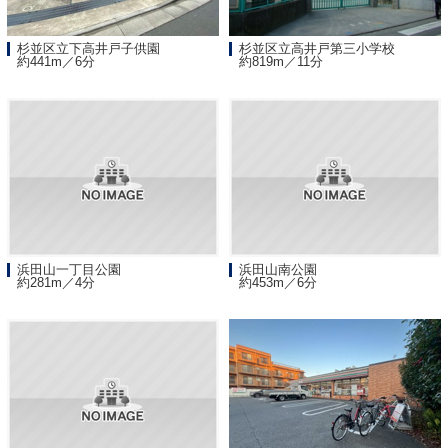
杉並区立下高井戸子供園
杉並区立高井戸第三小学校
約441m／6分
約819m／11分
浜田山一丁目公園
浜田山南公園
約281m／4分
約453m／6分