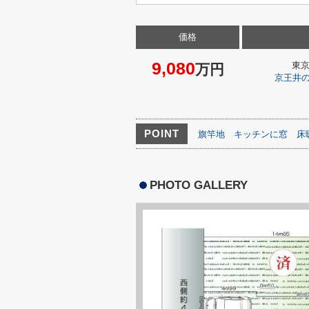
価格
9,080
東
万円
京王井
POINT
旗竿地
キッチンに窓
床
PHOTO GALLERY