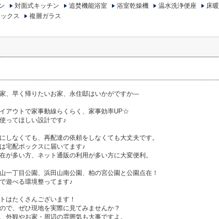
ン
対面式キッチン
追焚機能浴室
浴室乾燥機
温水洗浄便座
床暖
ボックス
複層ガラス
家、早く帰りたいお家、永住邸はいかがですか---
イアウトで家事動線らくらく、家事効率UP☆
使ってほしい設計です♪
にしなくても、再配達の依頼をしなくても大丈夫です。
は宅配ボックスに届いてます♪
在が多い方、ネット通販の利用が多い方に大変便利。
山一丁目公園、浜田山南公園、柏の宮公園と公園点在！
で遊べる環境整ってます♪
トはたくさんございます！
ので、ぜひ現地を実際に見てみませんか？
、外観やお家・周辺の雰囲気も大事ですよ。