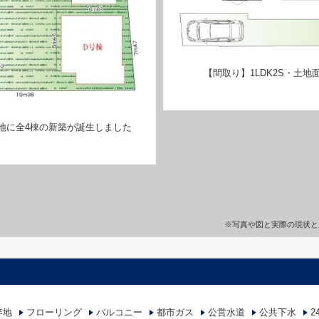
【間取り】1LDK2S・土地面積
地に全4棟の新築が誕生しました
※写真や図と実際の現状と
竿地
フローリング
バルコニー
都市ガス
公営水道
公共下水
2