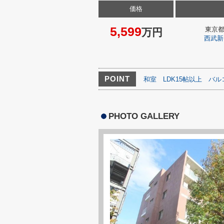
価格
5,599
東京
万円
西武新
POINT
和室
LDK15帖以上
バル
PHOTO GALLERY