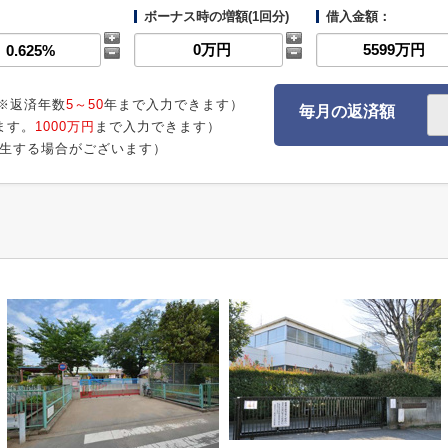
ボーナス時の増額(1回分)
借入金額：
※返済年数
5～50
年まで入力できます）
毎月の返済額
ます。
1000万円
まで入力できます）
生する場合がございます）