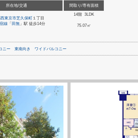
所在地/交通
間取り/専有面積
14階 3LDK
都
西東京市
芝久保町
１丁目
宿線
「
田無
」駅 徒歩14分
75.07㎡
コニー
東南向き
ワイドバルコニー