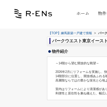
ホーム
物件
【TOP】練馬新築一戸建て情報
>
パー
パークウエスト東京イーストブロ
物件紹介
～14階から望む開放的な眺望～
2026年2月にリフォームを実施し
14階部分に位置し、開放感あふれる
高層階ならではの豊かな採光と心地
室内はリフォームにより清潔感があ
利便性と居住性を兼ね備えた、幅広