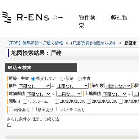
ホー
物件検
弊社物
ム
索
件
【TOP】練馬新築一戸建て情報
>
(戸建(売買))地図から探す
>
新座市
地図検索結果：戸建
新築・中古
指定しない
新築
中古
価格
築年数
駅
～
建物面積
土地面積
～
～
間取り
ワンルーム
1K/1DK/1LDK
2K/2DK/2LDK
3K/3DK
画像あり
動画あり
パノラマあり
さらに条件を指定して絞り込
む