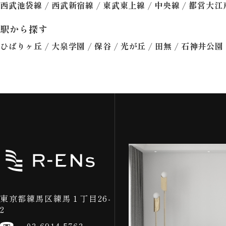
/
/
/
/
西武池袋線
西武新宿線
東武東上線
中央線
都営大江
駅から探す
/
/
/
/
/
ひばりヶ丘
大泉学園
保谷
光が丘
田無
石神井公園
東京都練馬区練馬１丁目26-
2