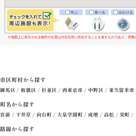
学ぶ
食べる
出かける
※地図上に表示される物件の位置は付近住所に所在することを表すものであり、実際
市区町村から探す
/
/
/
/
/
練馬区
板橋区
杉並区
西東京市
中野区
東久留米市
町名から探す
/
/
/
/
/
/
/
宮前
下井草
向台町
大泉学園町
成増
高松
栄町
路線から探す