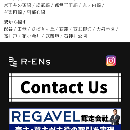
京王井の頭線
/
総武線
/
都営三田線
/
丸ノ内線
/
有楽町線
/
副都心線
駅から探す
保谷
/
田無
/
ひばりヶ丘
/
荻窪
/
西武柳沢
/
大泉学園
/
高井戸
/
花小金井
/
武蔵境
/
石神井公園