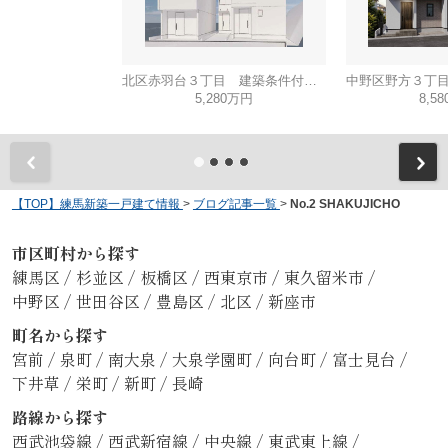
北区赤羽台３丁目 建築条件付き売地 C区画
5,280万円
8,5
【TOP】練馬新築一戸建て情報
>
ブログ記事一覧
>
No.2 SHAKUJICHO
市区町村から探す
練馬区
/
杉並区
/
板橋区
/
西東京市
/
東久留米市
/
中野区
/
世田谷区
/
豊島区
/
北区
/
新座市
町名から探す
宮前
/
泉町
/
南大泉
/
大泉学園町
/
向台町
/
富士見台
/
下井草
/
栄町
/
新町
/
長崎
路線から探す
西武池袋線
/
西武新宿線
/
中央線
/
東武東上線
/