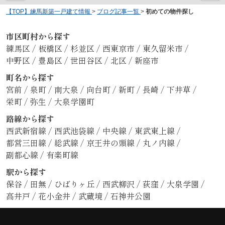
【TOP】練馬新築一戸建て情報
>
ブログ記事一覧
>
初めての物件探し
市区町村から探す
練馬区
/
板橋区
/
杉並区
/
西東京市
/
東久留米市
/
中野区
/
豊島区
/
世田谷区
/
北区
/
新座市
町名から探す
宮前
/
泉町
/
南大泉
/
向台町
/
新町
/
長崎
/
下井草
/
栄町
/
弥生
/
大泉学園町
路線から探す
西武新宿線
/
西武池袋線
/
中央線
/
東武東上線
/
都営三田線
/
総武線
/
京王井の頭線
/
丸ノ内線
/
副都心線
/
有楽町線
駅から探す
保谷
/
田無
/
ひばりヶ丘
/
西武柳沢
/
荻窪
/
大泉学園
/
高井戸
/
花小金井
/
武蔵境
/
石神井公園