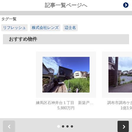
記事一覧ページへ
タグ一覧
リフレッシュ
株式会社レンズ
辺士名
おすすめ物件
練馬区石神井台１丁目 新築戸建て A号棟
調布市調布ケ
5,880万円
1億3,