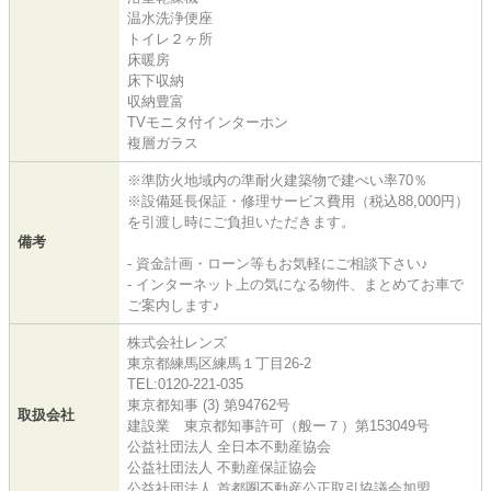
温水洗浄便座
トイレ２ヶ所
床暖房
床下収納
収納豊富
TVモニタ付インターホン
複層ガラス
※準防火地域内の準耐火建築物で建ぺい率70％
※設備延長保証・修理サービス費用（税込88,000円）
を引渡し時にご負担いただきます。
備考
- 資金計画・ローン等もお気軽にご相談下さい♪
- インターネット上の気になる物件、まとめてお車で
ご案内します♪
株式会社レンズ
東京都練馬区練馬１丁目26-2
TEL:0120-221-035
東京都知事 (3) 第94762号
取扱会社
建設業 東京都知事許可（般ー７）第153049号
公益社団法人 全日本不動産協会
公益社団法人 不動産保証協会
公益社団法人 首都圏不動産公正取引協議会加盟