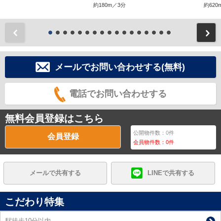
約180m／3分
約620
前
メールでお問い合わせする(無料)
電話でお問い合わせする
無料会員登録はこちら
公開物件数：
0
件
会員登録
会員物件数：
0
件
メールで共有する
LINEで共有する
こだわり特集
駅徒歩10分以内