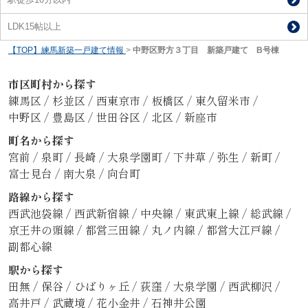
LDK15帖以上
【TOP】練馬新築一戸建て情報
>
中野区野方３丁目 新築戸建て B号棟
市区町村から探す
練馬区
/
杉並区
/
西東京市
/
板橋区
/
東久留米市
/
中野区
/
豊島区
/
世田谷区
/
北区
/
新座市
町名から探す
宮前
/
泉町
/
長崎
/
大泉学園町
/
下井草
/
弥生
/
新町
/
富士見台
/
南大泉
/
向台町
路線から探す
西武池袋線
/
西武新宿線
/
中央線
/
東武東上線
/
総武線
/
京王井の頭線
/
都営三田線
/
丸ノ内線
/
都営大江戸線
/
副都心線
駅から探す
田無
/
保谷
/
ひばりヶ丘
/
荻窪
/
大泉学園
/
西武柳沢
/
高井戸
/
武蔵境
/
花小金井
/
石神井公園