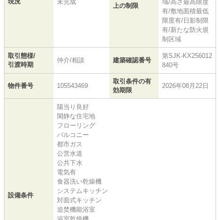
現況
未完成
域/高さ最高限度
上の制限
有/敷地面積最低
限度有/日影制限
有/新たな防火規
制区域
取引態様/
第SJK-KX256012
仲介/相談
建築確認番号
引渡時期
840号
取引条件の有
物件番号
105543469
2026年08月22日
効期限
陽当り良好
閑静な住宅地
フローリング
バルコニー
都市ガス
公営水道
公共下水
電気有
食器洗い乾燥機
システムキッチン
設備条件
対面式キッチン
追焚機能浴室
浴室乾燥機