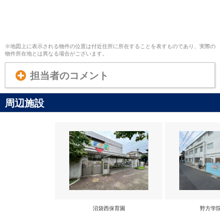
※地図上に表示される物件の位置は付近住所に所在することを表すものであり、実際の
物件所在地とは異なる場合がございます。
担当者のコメント
周辺施設
沼袋西保育園
野方学