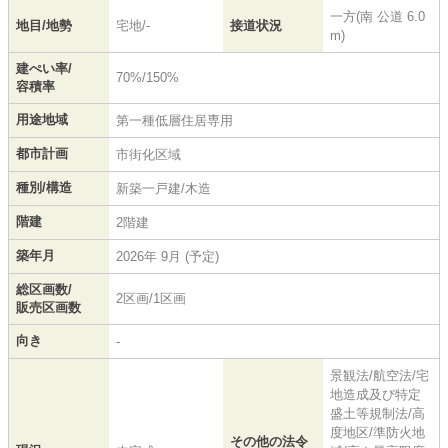
一方(南 公道 6.0
地目/地勢
宅地/-
接道状況
m)
建ぺい率/
70%/150%
容積率
用途地域
第一種低層住居専用
都市計画
市街化区域
種別/構造
新築一戸建/木造
階建
2階建
築年月
2026年 9月 (予定)
総区画数/
2区画/1区画
販売区画数
向き
-
景観法/航空法/宅
地造成及び特定
盛土等規制法/高
度地区/準防火地
その他の法令