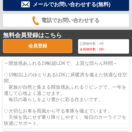
メールでお問い合わせする(無料)
電話でお問い合わせする
無料会員登録はこちら
公開物件数：
0
件
会員登録
会員物件数：
0
件
～開放感あふれる19帖超LDKで、上質な団らん時間～
◇19帖以上のゆとりあるLDKに床暖房を備えた快適な住空
間。
家族が自然と集まる開放感あふれるリビングで、一年を
通して心地よく過ごせます。
毎日の暮らしをより豊かに彩る住まいです。
◇大切なお車を雨風から守る車庫を備えています。
天候を気にせず乗り降りしやすく、毎日のカーライフを
快適にサポート。