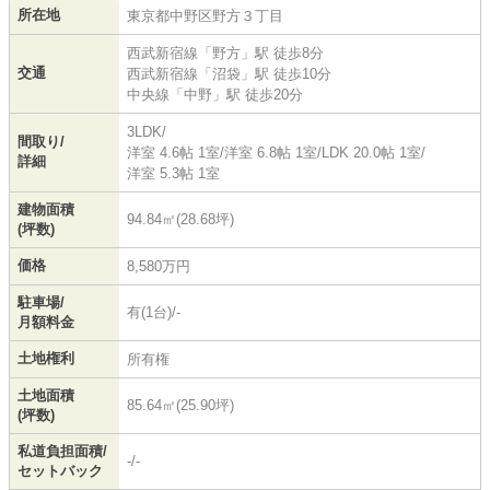
所在地
東京都
中野区
野方
３丁目
西武新宿線
「
野方
」駅 徒歩8分
交通
西武新宿線
「
沼袋
」駅 徒歩10分
中央線
「
中野
」駅 徒歩20分
3LDK/
間取り/
洋室 4.6帖 1室
/
洋室 6.8帖 1室
/
LDK 20.0帖 1室
/
詳細
洋室 5.3帖 1室
建物面積
94.84㎡(28.68坪)
(坪数)
価格
8,580万円
駐車場/
有(1台)/-
月額料金
土地権利
所有権
土地面積
85.64㎡(25.90坪)
(坪数)
私道負担面積/
-/-
セットバック