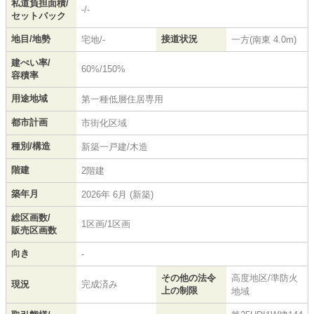
私道負担面積/
-/-
セットバック
地目/地勢
接道状況
宅地/-
一方(南東 4.0m)
建ぺい率/
60%/150%
容積率
用途地域
第一種低層住居専用
都市計画
市街化区域
種別/構造
新築一戸建/木造
階建
2階建
築年月
2026年 6月 (新築)
総区画数/
1区画/1区画
販売区画数
向き
-
その他の法令
高度地区/準防火
現況
完成済み
上の制限
地域