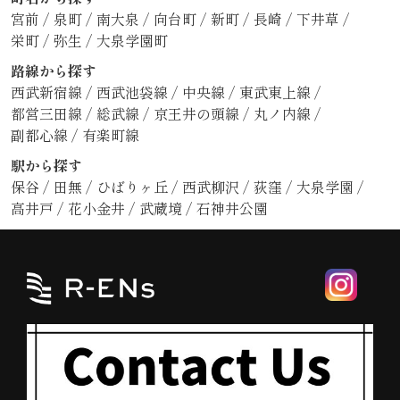
宮前
/
泉町
/
南大泉
/
向台町
/
新町
/
長崎
/
下井草
/
栄町
/
弥生
/
大泉学園町
路線から探す
西武新宿線
/
西武池袋線
/
中央線
/
東武東上線
/
都営三田線
/
総武線
/
京王井の頭線
/
丸ノ内線
/
副都心線
/
有楽町線
駅から探す
保谷
/
田無
/
ひばりヶ丘
/
西武柳沢
/
荻窪
/
大泉学園
/
高井戸
/
花小金井
/
武蔵境
/
石神井公園