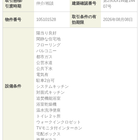
取引態様/
第25UDI1W建144
仲介/相談
建築確認番号
引渡時期
07号
取引条件の有
物件番号
105101528
2026年08月08日
効期限
陽当り良好
閑静な住宅地
フローリング
バルコニー
都市ガス
公営水道
公共下水
電気有
駐車2台可
設備条件
システムキッチン
対面式キッチン
追焚機能浴室
浴室乾燥機
温水洗浄便座
トイレ２ヶ所
ウォークインクロゼット
TVモニタ付インターホン
宅配ボックス
複層ガラス