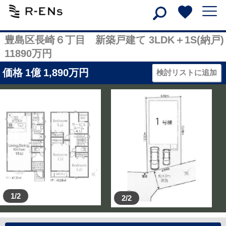
豊島区長崎６丁目 新築戸建て 3LDK＋1S(納戸)
11890万円
価格
1
億
1,890
万円
検討リストに追加
1/2
2/2