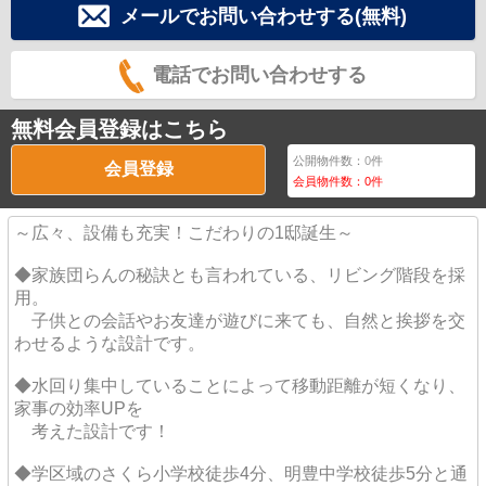
メールでお問い合わせする(無料)
電話でお問い合わせする
無料会員登録はこちら
公開物件数：
0
件
会員登録
会員物件数：
0
件
～広々、設備も充実！こだわりの1邸誕生～
◆家族団らんの秘訣とも言われている、リビング階段を採
用。
子供との会話やお友達が遊びに来ても、自然と挨拶を交
わせるような設計です。
◆水回り集中していることによって移動距離が短くなり、
家事の効率UPを
考えた設計です！
◆学区域のさくら小学校徒歩4分、明豊中学校徒歩5分と通