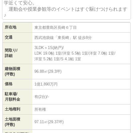
学近くて安心。
運動会や授業参観等のイベントはすぐ駆けつけられます
♪
所在地
東京都
豊島区
長崎
６丁目
交通
西武池袋線
「
東長崎
」駅 徒歩8分
3LDK＋1S(納戸)/
間取り/
LDK 19.0帖 1室
/
洋室 5.5帖 1室
/
洋室 7.0帖 1室
/
詳細
洋室 5.2帖 1室
/
S 4.1帖 1室
建物面積
96.88㎡(29.3坪)
(坪数)
価格
1億1,890万円
駐車場/
有(2台)/-
月額料金
土地権利
所有権
土地面積
97.11㎡(29.37坪)
(坪数)