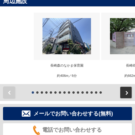
周辺施設
長崎森のなかま保育園
長崎
約406m／6分
約662
前
メールでお問い合わせする(無料)
電話でお問い合わせする