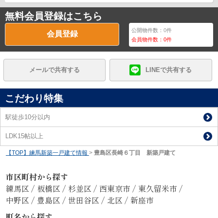
無料会員登録はこちら
公開物件数：
0
件
会員登録
会員物件数：
0
件
メールで共有する
LINEで共有する
こだわり特集
駅徒歩10分以内
LDK15帖以上
【TOP】練馬新築一戸建て情報
>
豊島区長崎６丁目 新築戸建て
市区町村から探す
練馬区
/
板橋区
/
杉並区
/
西東京市
/
東久留米市
/
中野区
/
豊島区
/
世田谷区
/
北区
/
新座市
町名から探す