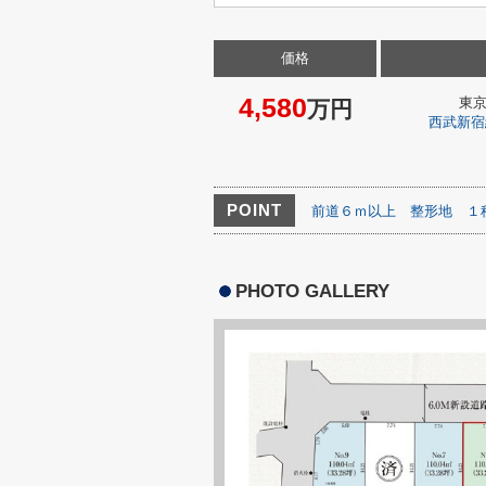
価格
4,580
東
万円
西武新宿
POINT
前道６ｍ以上
整形地
１
PHOTO GALLERY