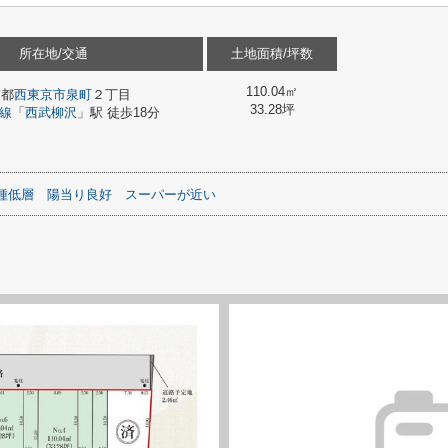
所在地/交通
土地面積/坪数
110.04㎡
京都
西東京市
泉町
２丁目
33.28坪
線
「
西武柳沢
」駅 徒歩18分
種低層
陽当り良好
スーパーが近い