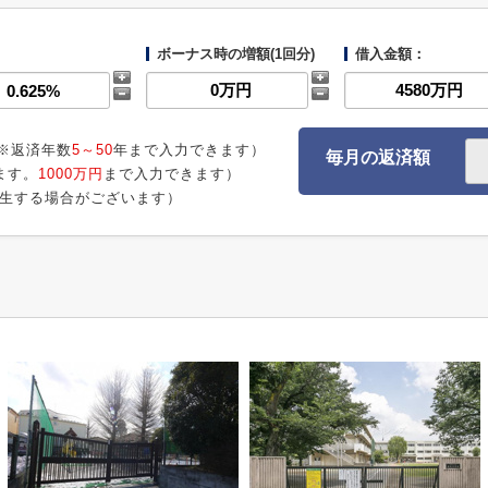
ボーナス時の増額(1回分)
借入金額：
※返済年数
5～50
年まで入力できます）
毎月の返済額
ます。
1000万円
まで入力できます）
生する場合がございます）