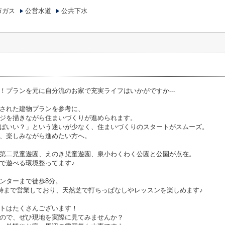
市ガス
公営水道
公共下水
！プランを元に自分流のお家で充実ライフはいかがですか---
された建物プランを参考に、
ジを描きながら住まいづくりが進められます。
ばいい？」という迷いが少なく、住まいづくりのスタートがスムーズ。
、楽しみながら進めたい方へ。
第二児童遊園、えのき児童遊園、泉小わくわく公園と公園が点在。
で遊べる環境整ってます♪
ンターまで徒歩8分。
時まで営業しており、天然芝で打ちっぱなしやレッスンを楽しめます♪
トはたくさんございます！
ので、ぜひ現地を実際に見てみませんか？