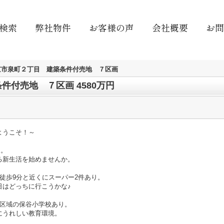
検索
弊社物件
お客様の声
会社概要
お問
京市泉町２丁目 建築条件付売地 ７区画
付売地 ７区画 4580万円
ようこそ！～
超。
新生活を始めませんか。
徒歩9分と近くにスーパー2件あり。
はどっちに行こうかな♪
学区域の保谷小学校あり。
にうれしい教育環境。