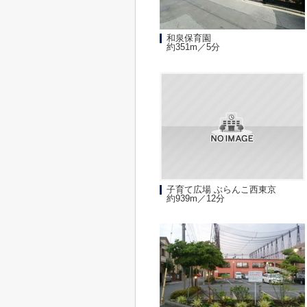
和泉保育園
約351m／5分
子育て広場 ぶらんこ西東京
約939m／12分