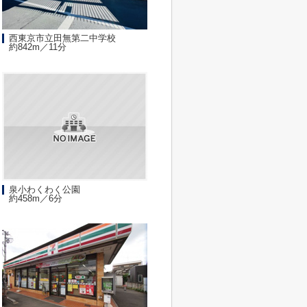
西東京市立田無第二中学校
約842m／11分
泉小わくわく公園
約458m／6分