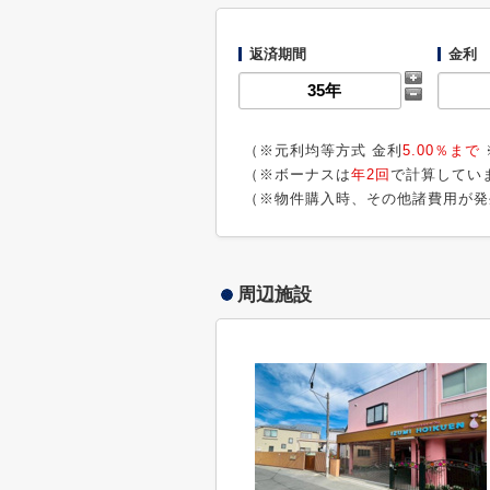
返済期間
金利
（※元利均等方式 金利
5.00％まで
（※ボーナスは
年2回
で計算してい
（※物件購入時、その他諸費用が発
周辺施設