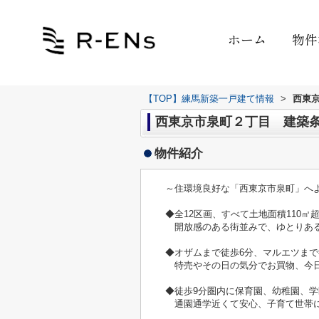
ホーム
物件
【TOP】練馬新築一戸建て情報
>
西東
西東京市泉町２丁目 建築条件
物件紹介
～住環境良好な「西東京市泉町」へ
◆全12区画、すべて土地面積110㎡
開放感のある街並みで、ゆとりある
◆オザムまで徒歩6分、マルエツまで
特売やその日の気分でお買物、今日
◆徒歩9分圏内に保育園、幼稚園、
通園通学近くて安心、子育て世帯