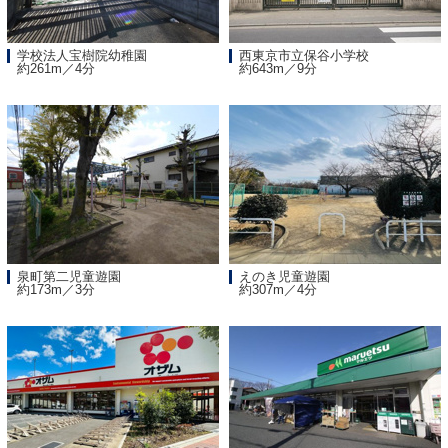
学校法人宝樹院幼稚園
西東京市立保谷小学校
約261m／4分
約643m／9分
泉町第二児童遊園
えのき児童遊園
約173m／3分
約307m／4分