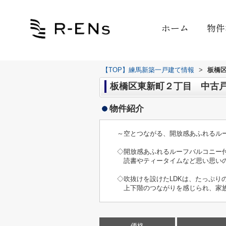
ホーム
物件
【TOP】練馬新築一戸建て情報
>
板橋
板橋区東新町２丁目 中古戸建て
物件紹介
～空とつながる、開放感あふれるル
◇開放感あふれるルーフバルコニー
読書やティータイムなど思い思いの
◇吹抜けを設けたLDKは、たっぷり
上下階のつながりを感じられ、家族
価格