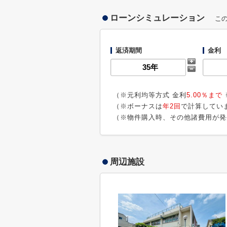
ローンシミュレーション
こ
返済期間
金利
（※元利均等方式 金利
5.00％まで
（※ボーナスは
年2回
で計算してい
（※物件購入時、その他諸費用が発
周辺施設