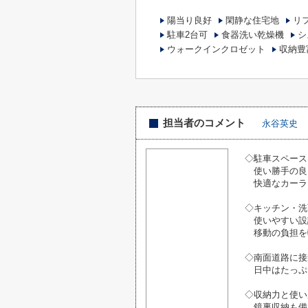
陽当り良好
閑静な住宅地
リ
駐車2台可
食器洗い乾燥機
シ
ウォークインクロゼット
収納豊
担当者のコメント
永谷英史
◇駐車スペース
使い勝手の良
快適なカーラ
◇キッチン・洗
使いやすい設
移動の負担を
◇南面道路に接
日中はたっぷ
◇収納力と使い
鏡裏収納も備