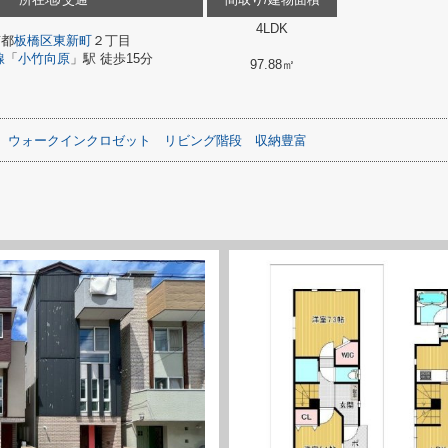
4LDK
京都
板橋区
東新町
２丁目
線
「
小竹向原
」駅 徒歩15分
97.88㎡
ウォークインクロゼット
リビング階段
収納豊富