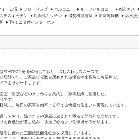
フォーム済
フローリング
バルコニー
ルーフバルコニー
都市ガス
ステムキッチン
対面式キッチン
追焚機能浴室
浴室乾燥機
温水洗
富
TVモニタ付インターホン
は並列で2台分を確保しており、出し入れもスムーズで、
い設計です。ご家族で複数台所有される場合や来客時にも便利で、
イフをサポートします。
面室・浴室などの水まわりを集約し、家事動線に配慮した、
計です。
軽減し、毎日の家事を効率よく行える快適な住まいを実現しています。
道しており、陽当たりや通風に恵まれた明るく開放的な立地です。
りと自然光が差し込み、快適で心地よい住環境が広がります。
勝手に優れた三面鏡洗面化粧台を採用しています。
えており、洗面用品をすっきり整理できる清潔感のある、