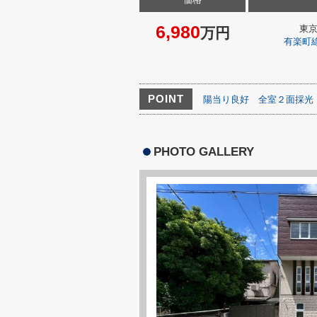
6,980
東
万円
有楽町
POINT
陽当り良好
全室２面採光
PHOTO GALLERY