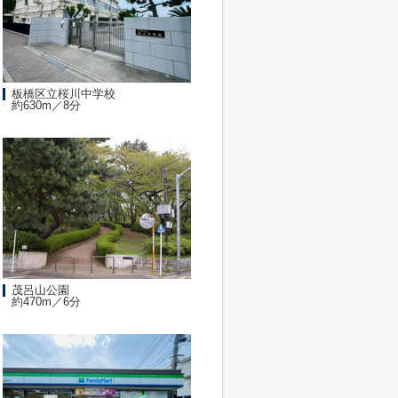
板橋区立桜川中学校
約630m／8分
茂呂山公園
約470m／6分