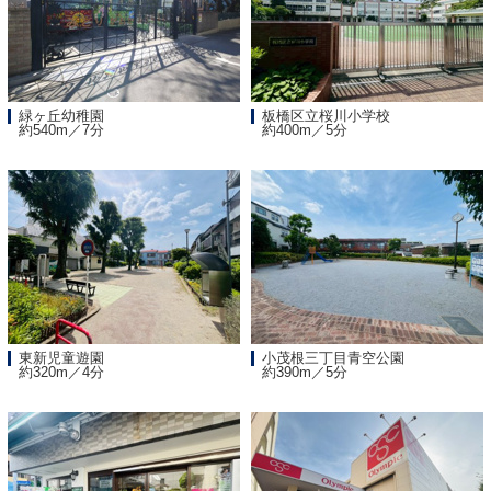
緑ヶ丘幼稚園
板橋区立桜川小学校
約540m／7分
約400m／5分
東新児童遊園
小茂根三丁目青空公園
約320m／4分
約390m／5分