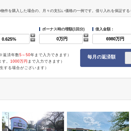
の物件を購入した場合の、月々の支払い価格の一例です。借り入れを保証する
ボーナス時の増額(1回分)
借入金額：
※返済年数
5～50
年まで入力できます）
毎月の返済額
ます。
1000万円
まで入力できます）
生する場合がございます）