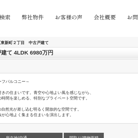
検索
弊社物件
お客様の声
会社概要
お問
区東新町２丁目 中古戸建て
 4LDK 6980万円
ーフバルコニー～
付きの住まいです。青空や心地よい風を感じながら、
時間を楽しめる、特別なプライベート空間です。
の自然光が差し込む明るく開放的な空間です。
が心地よく集まる住まいを演出します。
所在地/交通
間取り/建物面積