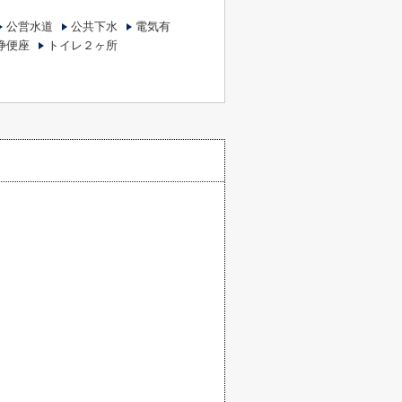
公営水道
公共下水
電気有
浄便座
トイレ２ヶ所