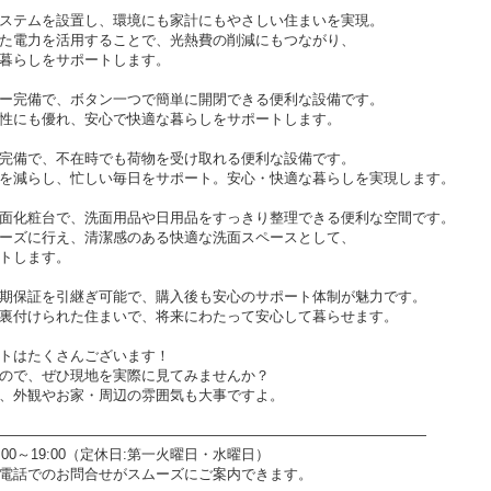
ステムを設置し、環境にも家計にもやさしい住まいを実現。
た電力を活用することで、光熱費の削減にもつながり、
暮らしをサポートします。
ー完備で、ボタン一つで簡単に開閉できる便利な設備です。
性にも優れ、安心で快適な暮らしをサポートします。
完備で、不在時でも荷物を受け取れる便利な設備です。
を減らし、忙しい毎日をサポート。安心・快適な暮らしを実現します。
面化粧台で、洗面用品や日用品をすっきり整理できる便利な空間です。
ーズに行え、清潔感のある快適な洗面スペースとして、
トします。
期保証を引継ぎ可能で、購入後も安心のサポート体制が魅力です。
裏付けられた住まいで、将来にわたって安心して暮らせます。
トはたくさんございます！
ので、ぜひ現地を実際に見てみませんか？
、外観やお家・周辺の雰囲気も大事ですよ。
――――――――――――――――――――――――――――――
0～19:00（定休日:第一火曜日・水曜日）
電話でのお問合せがスムーズにご案内できます。