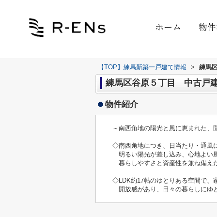
ホーム
物件
【TOP】練馬新築一戸建て情報
>
練馬
練馬区谷原５丁目 中古戸建て 
物件紹介
～南西角地の陽光と風に恵まれた、
◇南西角地につき、日当たり・通風
明るい陽光が差し込み、心地よい風
暮らしやすさと資産性を兼ね備え
◇LDK約17帖のゆとりある空間で
開放感があり、日々の暮らしにゆと