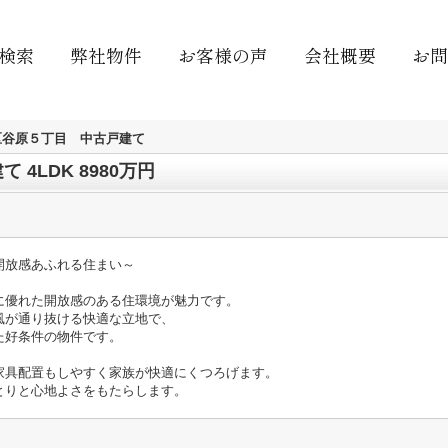
検索
弊社物件
お客様の声
会社概要
お問
区谷原５丁目 中古戸建て
4LDK 8980万円
開放感あふれる住まい～
に優れた開放感のある住環境が魅力です。
が通り抜ける快適な立地で、
た好条件の物件です。
、家具配置もしやすく家族が快適にくつろげます。
りと心地よさをもたらします。