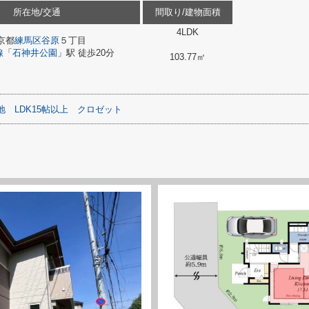
所在地/交通
間取り/建物面積
4LDK
京都
練馬区
谷原
５丁目
線
「
石神井公園
」駅 徒歩20分
103.77㎡
地
LDK15帖以上
クロゼット