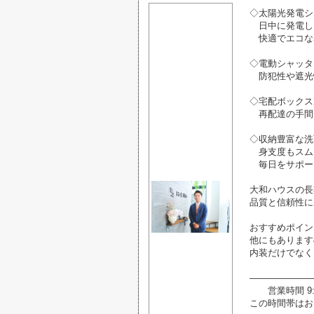
◇太陽光発電シ
日中に発電し
快適でエコな
◇電動シャッタ
防犯性や遮光
◇宅配ボックス
再配達の手間
◇収納豊富な洗
身支度もスム
毎日をサポー
大和ハウスの長
品質と信頼性に
おすすめポイン
他にもあります
内装だけでなく
―――――――
営業時間 9:0
この時間帯はお