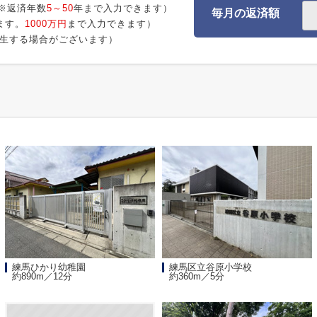
※返済年数
5～50
年まで入力できます）
毎月の返済額
ます。
1000万円
まで入力できます）
生する場合がございます）
練馬ひかり幼稚園
練馬区立谷原小学校
約890m／12分
約360m／5分