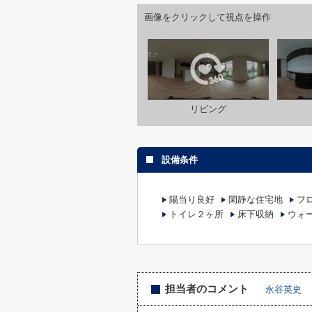
画像をクリックして視点を操作
リビング
設備条件
陽当り良好
閑静な住宅地
フ
トイレ２ヶ所
床下収納
ウォ
担当者のコメント
永谷英史