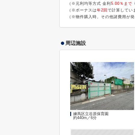
（※元利均等方式 金利
5.00％まで
（※ボーナスは
年2回
で計算してい
（※物件購入時、その他諸費用が発
周辺施設
練馬区立谷原保育園
約440m／6分