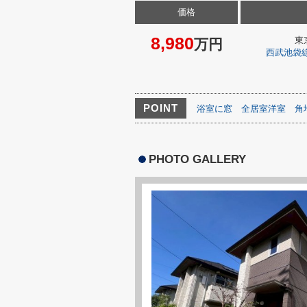
価格
8,980
東
万円
西武池袋
POINT
浴室に窓
全居室洋室
角
PHOTO GALLERY