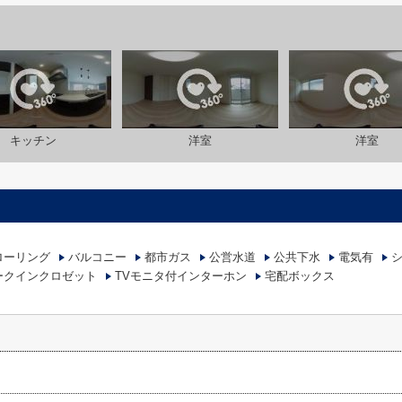
キッチン
洋室
洋室
ローリング
バルコニー
都市ガス
公営水道
公共下水
電気有
ークインクロゼット
TVモニタ付インターホン
宅配ボックス