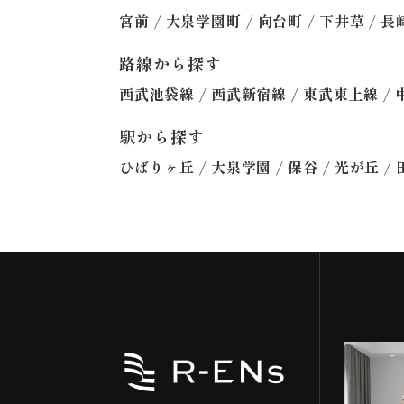
/
/
/
/
宮前
大泉学園町
向台町
下井草
長
路線から探す
/
/
/
西武池袋線
西武新宿線
東武東上線
駅から探す
/
/
/
/
ひばりヶ丘
大泉学園
保谷
光が丘