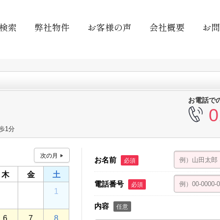
検索
弊社物件
お客様の声
会社概要
お問
お電話で
0
歩1分
お名前
必須
木
金
土
電話番号
必須
30
31
1
内容
任意
6
7
8