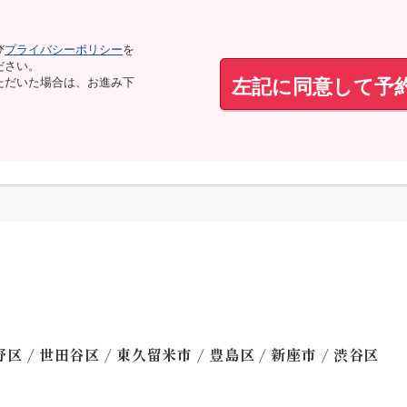
び
プライバシーポリシー
を
ださい。
左記に同意して予
ただいた場合は、お進み下
/
/
/
/
/
野区
世田谷区
東久留米市
豊島区
新座市
渋谷区