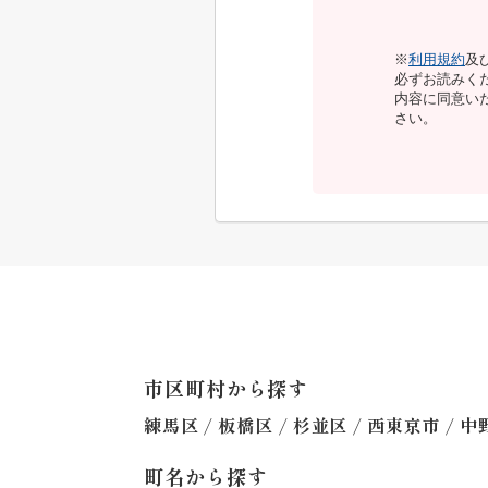
※
利用規約
及
必ずお読みく
内容に同意い
さい。
市区町村から探す
/
/
/
/
練馬区
板橋区
杉並区
西東京市
中
町名から探す