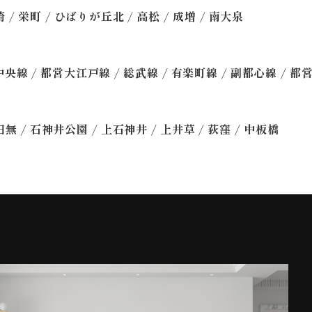
/
/
/
/
/
崎
栄町
ひばりが丘北
高松
成増
南大泉
/
/
/
/
/
中央線
都営大江戸線
総武線
有楽町線
副都心線
都
/
/
/
/
/
田無
石神井公園
上石神井
上井草
荻窪
中板橋