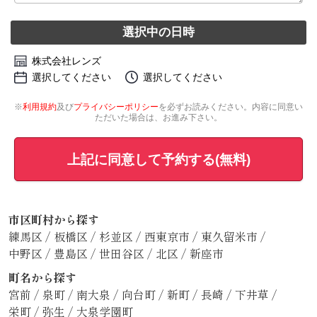
選択中の日時
株式会社レンズ
選択してください
選択してください
※
利用規約
及び
プライバシーポリシー
を必ずお読みください。内容に同意い
ただいた場合は、お進み下さい。
上記に同意して予約する(無料)
市区町村から探す
練馬区
/
板橋区
/
杉並区
/
西東京市
/
東久留米市
/
中野区
/
豊島区
/
世田谷区
/
北区
/
新座市
町名から探す
宮前
/
泉町
/
南大泉
/
向台町
/
新町
/
長崎
/
下井草
/
栄町
/
弥生
/
大泉学園町