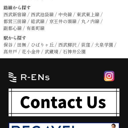
路線から探す
西武新宿線
/
西武池袋線
/
中央線
/
東武東上線
/
都営三田線
/
総武線
/
京王井の頭線
/
丸ノ内線
/
副都心線
/
有楽町線
駅から探す
保谷
/
田無
/
ひばりヶ丘
/
西武柳沢
/
荻窪
/
大泉学園
/
高井戸
/
花小金井
/
武蔵境
/
石神井公園