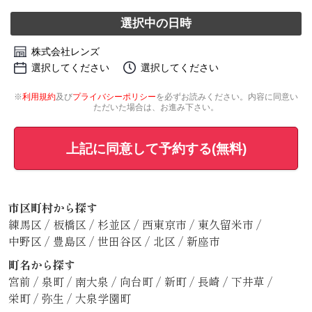
選択中の日時
株式会社レンズ
選択してください
選択してください
※
利用規約
及び
プライバシーポリシー
を必ずお読みください。内容に同意い
ただいた場合は、お進み下さい。
上記に同意して予約する(無料)
市区町村から探す
練馬区
/
板橋区
/
杉並区
/
西東京市
/
東久留米市
/
中野区
/
豊島区
/
世田谷区
/
北区
/
新座市
町名から探す
宮前
/
泉町
/
南大泉
/
向台町
/
新町
/
長崎
/
下井草
/
栄町
/
弥生
/
大泉学園町