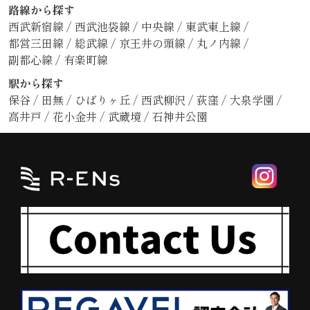
路線から探す
西武新宿線
/
西武池袋線
/
中央線
/
東武東上線
/
都営三田線
/
総武線
/
京王井の頭線
/
丸ノ内線
/
副都心線
/
有楽町線
駅から探す
保谷
/
田無
/
ひばりヶ丘
/
西武柳沢
/
荻窪
/
大泉学園
/
高井戸
/
花小金井
/
武蔵境
/
石神井公園