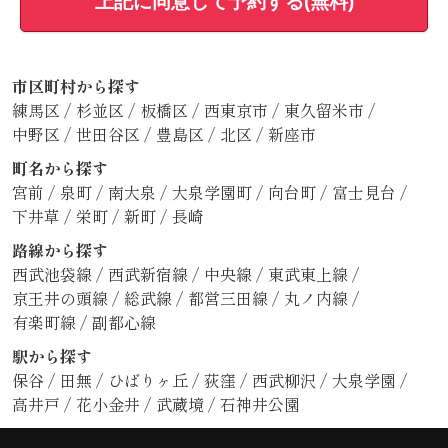
上記に同意して予約する(無料)
市区町村から探す
練馬区
/
杉並区
/
板橋区
/
西東京市
/
東久留米市
/
中野区
/
世田谷区
/
豊島区
/
北区
/
新座市
町名から探す
宮前
/
泉町
/
南大泉
/
大泉学園町
/
向台町
/
富士見台
/
下井草
/
栄町
/
新町
/
長崎
路線から探す
西武池袋線
/
西武新宿線
/
中央線
/
東武東上線
/
京王井の頭線
/
総武線
/
都営三田線
/
丸ノ内線
/
有楽町線
/
副都心線
駅から探す
保谷
/
田無
/
ひばりヶ丘
/
荻窪
/
西武柳沢
/
大泉学園
/
高井戸
/
花小金井
/
武蔵境
/
石神井公園